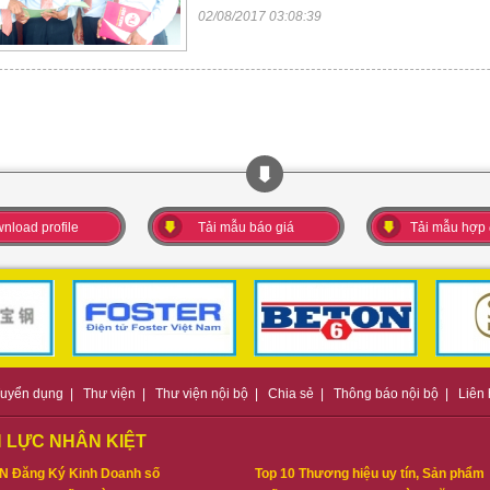
02/08/2017 03:08:39
nload profile
Tải mẫu báo giá
Tải mẫu hợp
uyển dụng
|
Thư viện
|
Thư viện nội bộ
|
Chia sẻ
|
Thông báo nội bộ
|
Liên
 LỰC NHÂN KIỆT
N Đăng Ký Kinh Doanh số
Top 10 Thương hiệu uy tín, Sản phẩm