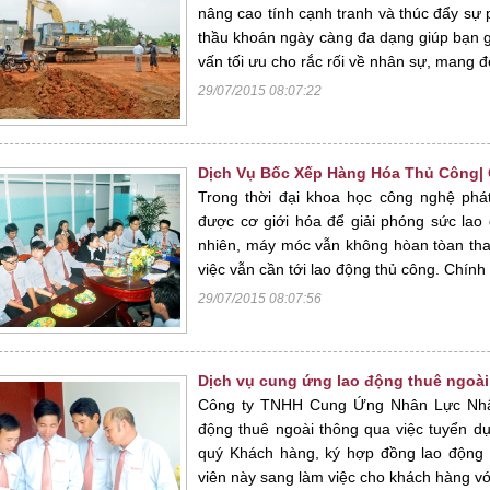
nâng cao tính cạnh tranh và thúc đẩy sự p
thầu khoán ngày càng đa dạng giúp bạn g
vấn tối ưu cho rắc rối về nhân sự, mang đ
29/07/2015 08:07:22
Dịch Vụ Bốc Xếp Hàng Hóa Thủ Công|
Trong thời đại khoa học công nghệ phát
được cơ giới hóa để giải phóng sức lao
nhiên, máy móc vẫn không hòan tòan tha
việc vẫn cần tới lao động thủ công. Chính
29/07/2015 08:07:56
Dịch vụ cung ứng lao động thuê ngoà
Công ty TNHH Cung Ứng Nhân Lực Nhân
động thuê ngoài thông qua việc tuyển dụ
quý Khách hàng, ký hợp đồng lao động 
viên này sang làm việc cho khách hàng với