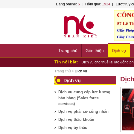
Đang online:
6
| Hôm qua:
1924
| Lượt truy c
Trang chủ
Giới thiệu
Dịch vụ
Tin nổi bật:
Dịch vụ cho thuê lại lao động 
Dịch vụ cung ứng lao động thu
Trang chủ
>
Dịch vụ
Dịch Vụ Gia Công Sản Xuất| C
Dịch
Dịch vụ
Dịch Vụ Cho Thuê Lao Động Tạ
Dịch Vụ Đóng Gói Bao Bì Sản 
Dịch vụ cung cấp lực lượng
Dịch vụ cung cấp lực lượng bán 
bán hàng (Sales force
Field force Services – Dịch vụ c
services)
Dịch vụ phái cử công nhân
Dịch vụ thầu khoán
Dịch vụ ủy thác