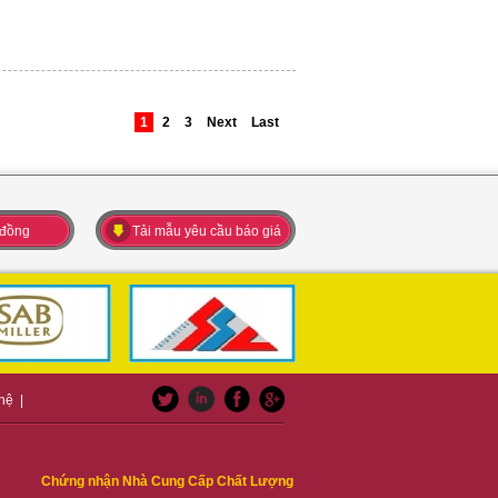
1
2
3
Next
Last
 đồng
Tải mẫu yêu cầu báo giá
 hệ
|
Chứng nhận Nhà Cung Cấp Chất Lượng