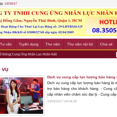
ập:
1809647
Tư vấn
Tuyển dụng
Thư viện
Thư viện nội bộ
Chia sẻ
phổ thông| Cung Ứng Nhân Lực Nhân Kiệt
ê ngoài| Cung Ứng Nhân Lực Nhân Kiệt
ung Ứng Nhân Lực Nhân Kiệt
 vụ
m Thời| Cung Ứng Nhân Lực Nhân Kiệt
Phẩm| Cung Ứng Nhân Lực Nhân Kiệt
Dịch vụ cung cấp lực lượng bán hàng (
hàng (sales force services)
Dịch vụ cung cấp lực lượng bán hàng là m
hăm sóc đại lý
trợ bán hàng cho khách hàng: - Cung cấ
cấp nhân viên chăm sóc đại lý - Cung cấ
03/04/2017 04:04:26