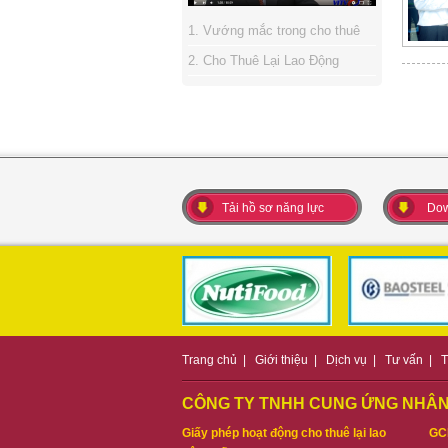
1. Vướng mắc trong cho thuê
lại lao động
2. Cho Thuê Lại Lao Động
3. Hội thảo nhân sự Bình
Dương
4. Phiên chợ công nhân Bình
Dương
Tải hồ sơ năng lực
Dow
Trang chủ
|
Giới thiệu
|
Dịch vụ
|
Tư vấn
|
T
CÔNG TY TNHH CUNG ỨNG NHÂN
Giấy phép hoạt động cho thuê lại lao
GC