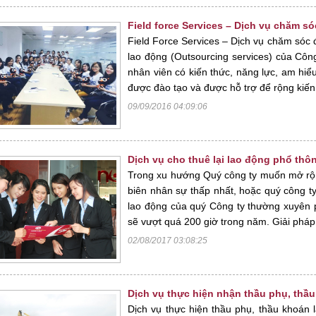
Field force Services – Dịch vụ chăm sóc
Field Force Services – Dịch vụ chăm sóc đạ
lao động (Outsourcing services) của Côn
nhân viên có kiến thức, năng lực, am hiểu
được đào tạo và được hỗ trợ để rộng kiến 
09/09/2016 04:09:06
Dịch vụ cho thuê lại lao động phổ th
Trong xu hướng Quý công ty muốn mở rộn
biên nhân sự thấp nhất, hoặc quý công t
lao động của quý Công ty thường xuyên p
sẽ vượt quá 200 giờ trong năm. Giải pháp 
02/08/2017 03:08:25
Dịch vụ thực hiện nhận thầu phụ, thầ
Dịch vụ thực hiện thầu phụ, thầu khoán 