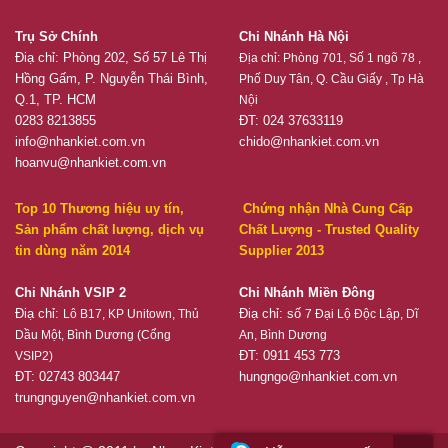
Trụ Sở Chính
Chi Nhánh Hà Nội
Điạ chỉ: Phòng 202, Số 57 Lê Thị
Địa chỉ:
Phòng 701, Số 1 ngõ 78 ,
Hồng Gấm, P. Nguyễn Thái Bình,
Phố Duy Tân, Q. Cầu Giấy , Tp Hà
Q.1, TP. HCM
Nội
0283 8213855
ĐT: 024 37633119
info@nhankiet.com.vn
chido@nhankiet.com.vn
hoanvu@nhankiet.com.vn
Top 10 Thương hiệu uy tín,
Chứng nhận Nhà Cung Cấp
Sản phẩm chất lượng, dịch vụ
Chất Lượng - Trusted Quality
tin dùng năm 2014
Supplier 2013
Chi Nhánh VSIP 2
Chi Nhánh Miền Đông
Điạ chỉ:
Điạ chỉ: số
Lô B17, KP Unitown, Thủ
7 Đại Lộ Độc Lập, Dĩ
Dầu Một, Bình Dương (Cổng
An, Bình Dương
ĐT: 0911 453 773
VSIP2)
ĐT: 02743 803447
hungngo@nhankiet.com.vn
trungnguyen@nhankiet.com.vn