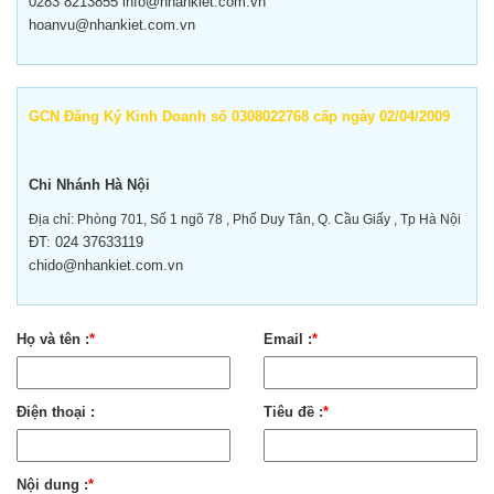
0283 8213855 info@nhankiet.com.vn
hoanvu@nhankiet.com.vn
GCN Đăng Ký Kinh Doanh số 0308022768 cấp ngày 02/04/2009
Chi Nhánh Hà Nội
Địa chỉ:
Phòng 701, Số 1 ngõ 78 , Phố Duy Tân, Q. Cầu Giấy , Tp Hà Nội
ĐT: 024 37633119
chido@nhankiet.com.vn
Họ và tên :
*
Email :
*
Điện thoại :
Tiêu đề :
*
Nội dung :
*