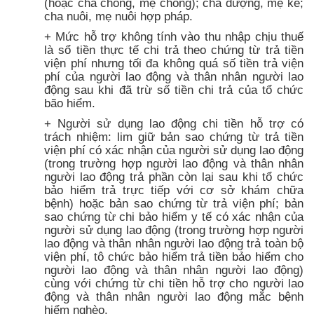
(hoặc cha chồng, mẹ chồng); cha dượng, mẹ kể;
cha nuôi, mẹ nuôi hợp pháp.
+ Mức hỗ trợ không tính vào thu nhập chịu thuế
là sổ tiền thực tế chi trả theo chứng từ trả tiền
viện phí nhưng tối đa không quá số tiền trả viện
phí của người lao động và thân nhân người lao
động sau khi đã trừ số tiền chi trả của tổ chức
bão hiểm.
+ Người sử dụng lao động chi tiền hỗ trợ có
trách nhiệm: lim giữ bản sao chứng từ trả tiền
viện phí có xác nhận của người sử dụng lao động
(trong trường hợp người lao động và thân nhân
người lao động trả phần còn lại sau khi tổ chức
bảo hiểm trả trực tiếp với cơ sở khám chữa
bệnh) hoặc bản sao chứng từ trả viện phí; bản
sao chứng từ chi bảo hiểm y tế có xác nhận của
người sử dụng lao động (trong trường hợp người
lao động và thân nhân người lao động trả toàn bộ
viện phí, tô chức bảo hiểm trả tiền bảo hiểm cho
người lao động và thân nhân người lao động)
cùng với chứng từ chi tiền hỗ trợ cho người lao
động và thân nhân người lao động mắc bệnh
hiểm nghèo.