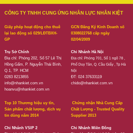
CÔNG TY TNHH CUNG ỨNG NHÂN LỰC NHÂN KIỆT
Giấy phép hoạt động cho thuê
GCN Đăng Ký Kinh Doanh số
lại lao động số 029/LĐTBXH-
0308022768 cấp ngày
GP
02/04/2009
Trụ Sở Chính
Chi Nhánh Hà Nội
Điạ chỉ: Phòng 202, Số 57 Lê Thị
Địa chỉ:
Phòng 701, Số 1 ngõ 78 ,
Hồng Gấm, P. Nguyễn Thái Bình,
Phố Duy Tân, Q. Cầu Giấy , Tp Hà
Q.1, TP. HCM
Nội
0283 8213855
ĐT: 024 37633119
info@nhankiet.com.vn
chido@nhankiet.com.vn
hoanvu@nhankiet.com.vn
Top 10 Thương hiệu uy tín,
Chứng nhận Nhà Cung Cấp
Sản phẩm chất lượng, dịch vụ
Chất Lượng - Trusted Quality
tin dùng năm 2014
Supplier 2013
Chi Nhánh VSIP 2
Chi Nhánh Miền Đông