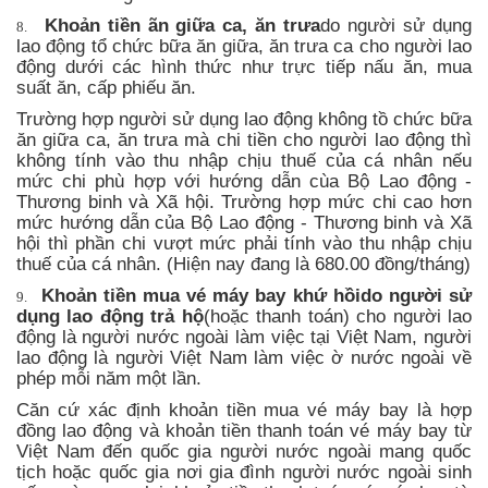
Khoản tiền ãn giữa ca, ăn trưa
do người sử dụng
8.
lao động tổ chức bữa ăn giữa, ăn trưa ca cho người lao
động dưới các hình thức như trực tiếp nấu ăn, mua
suất ăn, cấp phiếu ăn.
Trường hợp người sử dụng lao động không tồ chức bữa
ăn giữa ca, ăn trưa mà chi tiền cho người lao động thì
không tính vào thu nhập chịu thuế của cá nhân nếu
mức chi phù hợp với hướng dẫn cùa Bộ Lao động -
Thương binh và Xã hội. Trường hợp mức chi cao hơn
mức hướng dẫn của Bộ Lao động - Thương binh và Xã
hội thì phần chi vượt mức phải tính vào thu nhập chịu
thuế của cá nhân. (Hiện nay đang là
680.00 đồng/tháng)
Khoản tiền mua vé máy bay khứ hồi
do người sử
9.
dụng lao động trả hộ
(hoặc thanh toán) cho người lao
động là người nước ngoài làm việc tại Việt Nam, người
lao động là người Việt Nam làm việc ờ nước ngoài về
phép m
ỗ
i năm một lần.
Căn cứ xác định khoản tiền mua vé máy bay là hợp
đồng lao động và khoản tiền thanh toán vé máy bay từ
Việt Nam đến quốc gia người nước ngoài mang quốc
tịch hoặc quốc gia nơi gia đình người nước ngoài sinh