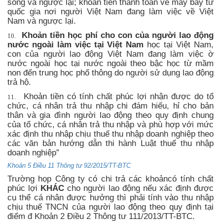
sống và ngược lại; khoản tiền thanh toán vé máy bay từ
quốc gia nơi người Việt Nam đang làm việc về Việt
Nam và ngược lại.
Khoản tiền học phí cho con của người lao động
10.
nước ngoài làm việc tại Việt Nam
học tại Việt Nam,
con của người lao động Việt Nam đang làm việc ờ
nước ngoài học tại nước ngoài theo bậc học
từ
mầm
non đến trung học phổ thông do người sử dụng lao động
trả hộ.
Khoản tiền
có
tính chất phúc lợi nhận được
do tổ
11.
chức, cá nhân trả thu nhập chi đám hiếu, hỉ cho bản
thân và gia đình người lao động theo quy định chung
của tổ chức, cá nhân trả thu nhập và phù hợp với mức
xác định thu nhập chịu thuế thu nhập doanh nghiệp theo
các văn bản hướng dẫn thi hành Luật thuế thu nhập
doanh nghiệp”
Khoản 5 Điều 11 Thông tư 92/2015/TT-BTC
Trường họp Công ty có chi trả các khoản
có tính chất
phúc lợi
KHÁC
cho người lao động nếu xác định được
cụ thể cá nhân được hưởng thì phải tính vào thu nhập
chịu thuế TNCN của người lao động theo quy định tại
điểm đ Khoản 2 Điều 2 Thông tư 111/2013/TT-BTC.