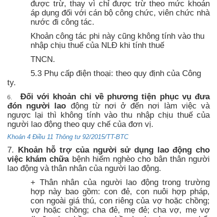
được trừ, thay vì chỉ được trừ theo mức khoán
áp dụng đối với cán bộ công chức, viên chức nhà
nước đi công tác.
Khoản công tác phi này cũng không tính vào thu
nhập chịu thuế của NLĐ khi tính thuế
TNCN.
5.3 Phụ cấp điện thoại: theo quy định của Công
ty.
Đối với khoản chi về phương tiện phục vụ đưa
6.
đón người lao
động
từ nơi ở đến nơi làm việc và
ngược lại thì không tính vào thu nhập chịu thuế của
người lao động theo quy chế của đơn vị.
Khoản 4 Điều 11 Thông tư 92/2015/TT-BTC
7.
Khoản hỗ trợ của người sử dụng lao động cho
việc khám chữa
bệnh hiểm nghèo cho bân thân người
lao động và thân nhân của người lao động.
+ Thân nhân của người lao động trong trường
hợp này bao gồm: con đẻ, con nuôi hợp pháp,
con ngoài giá thú, con riêng của vợ hoặc chồng;
vợ hoặc chồng; cha đẻ, mẹ đẻ; cha vợ, mẹ vợ