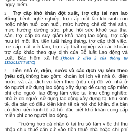
nguy hiểm.
Trợ cấp khó khăn đột xuất, trợ cấp tai nạn lao
2.
động
, bệnh nghề nghiệp, trợ cấp một lần khi sinh con
hoặc nhận nuôi con nuôi, mức hưởng chế độ thai sản,
mức hưởng dường sức, phục hồi sức khoẻ sau thai
sản, trợ cấp do suy giảm khả năng lao động, trợ cấp
hưu trí một lần, tiền tuất hàng tháng, trợ cấp thôi việc,
trợ cấp mất việc
làm, trợ cấp thất nghiệp và các khoản
trợ cấp khác theo quy định của Bộ luật Lao động và
Luật Bào hiểm
xã
hội.
(
khoản 2 điều 2 của thông tư
111/2013/TT-BTC
)
Tiền nhà ở, điện, nước và các dịch vụ kèm theo
3.
(nếu có),
không bao gồm: khoản lợi ích về nhà ở, điện
nước và các dịch vụ kèm theo (nếu có) đối với nhà ở
do người sử dụng lao động xây dựng đê cung cấp miễn
phí cho người lao động làm việc tại khu công nghiệp;
nhà ờ do người sử dụng lao động xây dựng tại khu kinh
tế, địa bàn có điều kiện kinh tế xà hội khó khăn, địa bàn
có điều kiện kinh tế xã hội đặc biệt khó khăn cung cấp
miễn phí cho người lao động.
Trường hợp cá nhân ở tại trụ sở làm việc thì thu
nhập chịu thuế căn cứ vào tiền thuê nhà hoặc chi phí