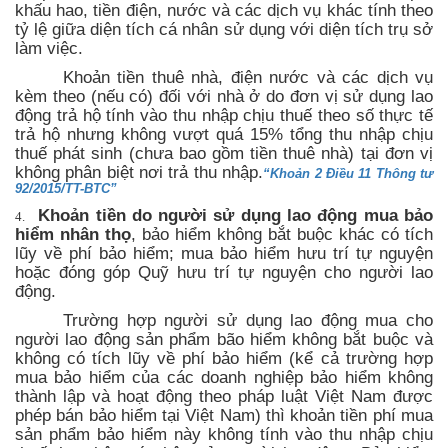
khấu hao, tiền điện, nước và các dịch vụ khác tính theo
tỷ lệ giữa diện tích cá nhân sử dụng với diện tích trụ sở
làm việc.
Khoản tiền thuê nhà, điện nước và các dịch vụ
kèm theo (nếu có) đối với nhà ở do đơn vị sử dụng lao
động trả hộ tính vào thu nhập chịu thuế theo số thực tế
trả hộ nhưng không vượt quá 15% tổng thu nhập chịu
thuế phát sinh (chưa bao gồm tiền thuê nhà) tại đơn vị
không phân biệt nơi trả thu nhập.
“Khoản 2 Điều 11 Thông tư
92/2015/TT-BTC”
Khoản tiền do người sử dụng lao động mua bảo
4.
hiểm nhân thọ
, bảo hiểm không bắt buộc khác
có tích
lũy về phí bảo hiểm; mua bảo hiểm hưu trí tự nguyện
hoặc đóng góp Quỹ hưu trí tự nguyện cho người lao
động.
Trường hợp người sử dụng lao động mua cho
người lao động sản phẩm bão hiểm không bắt buộc và
không có tích lũy về phí bảo hiểm (kể cả trường hợp
mua bảo hiểm của các doanh nghiệp bảo hiểm không
thành lập và hoạt động theo pháp luật Việt Nam được
phép bán bảo hiểm tại Việt Nam) thì khoản tiền phí mua
sản phẩm bảo hiểm này không tính vào thu nhập chịu