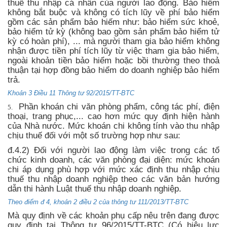
thuế thu nhập cá nhân của người lao động. Bảo hiểm
không bắt buộc và không có tích lũy về phí bảo hiểm
gồm các sản phẩm bảo hiếm như: bảo hiểm sức khoẻ,
bảo hiểm tử kỳ (không bao gồm sản phẩm bảo hiểm tử
kỳ có hoàn phí), ... mà người tham gia bảo hiểm không
nhận được tiền phí tích lũy từ việc tham gia bảo hiểm,
ngoài khoản tiền bảo hiểm hoặc bồi thường theo thoả
thuận tại hợp đồng bảo hiểm do doanh nghiệp bảo hiểm
trả.
Khoản 3 Điều 11 Thông tư 92/2015/TT-BTC
Phần khoán chi văn phòng phẩm, công tác phí, điện
5.
thoại, trang phục,... cao hơn
mức quy định hiện hành
của Nhà nước. Mức khoán chi không tính vào thu nhập
chịu thuế đối với một số trường hợp như sau:
đ.4.2) Đối với người lao động làm việc trong các tổ
chức kinh doanh, các văn phòng đại diện: mức khoán
chi áp dụng phù hợp với mức xác định thu nhập chịu
thuế thu nhập doanh nghiệp theo các văn bản hướng
dẫn thi hành Luật thuế thu nhập doanh nghiệp.
Theo điểm đ 4, khoản 2 điều 2 của thông tư 111/2013/TT-BTC
Mà quy định về các khoản phụ cấp nêu trên đang được
quy định tại Thông tư 96/2015/TT-BTC (Có hiệu lực