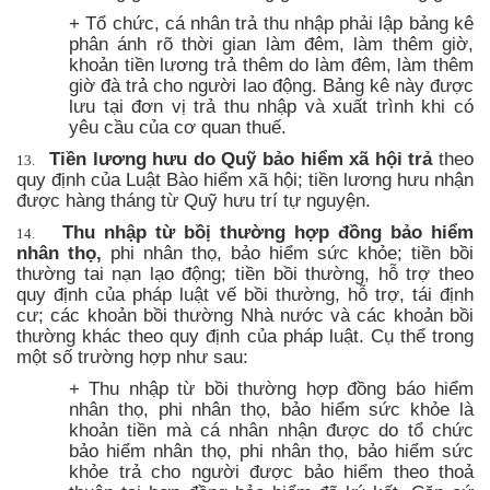
+ Tổ chức, cá nhân trả thu nhập phải lập bảng kê
phân ánh rõ thời gian làm đêm, làm thêm giờ,
khoản tiền lương trả thêm do làm đêm, làm thêm
giờ đà trả cho người lao động. Bảng kê này được
lưu tại đơn vị trả thu nhập và xuất trình khi có
yêu cầu của cơ quan thuế.
Tiền lương hưu do Quỹ bảo hiểm xã hội trả
theo
13.
quy định của Luật Bào hiểm xã hội; tiền lương hưu nhận
được
hàng
tháng từ Quỹ hưu trí tự nguyện.
Thu nhập từ bồị thường hợp đồng bảo hiểm
14.
nhân thọ,
phi nhân thọ, bảo hiểm sức khỏe; tiền bồi
thường tai nạn lạo động; tiền bồi thường, hỗ trợ theo
quy định của pháp luật vế bồi thường, hỗ trợ, tái định
cư; các khoản bồi thường Nhà nước và các khoản bồi
thường khác theo quy định của pháp luật. Cụ thể trong
một số trường hợp như sau:
+ Thu nhập từ bồi thường hợp đồng báo hiểm
nhân thọ, phi nhân thọ, bảo hiểm sức khỏe là
khoản tiền mà cá nhân nhận được do tổ chức
bảo hiểm nhân thọ, phi nhân thọ, bảo hiểm sức
khỏe trả cho người được bảo hiểm theo thoả