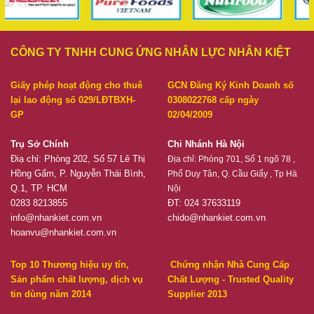
CÔNG TY TNHH CUNG ỨNG NHÂN LỰC NHÂN KIỆT
Giấy phép hoạt động cho thuê
GCN Đăng Ký Kinh Doanh số
lại lao động số 029/LĐTBXH-
0308022768 cấp ngày
GP
02/04/2009
Trụ Sở Chính
Chi Nhánh Hà Nội
Điạ chỉ: Phòng 202, Số 57 Lê Thị
Địa chỉ:
Phòng 701, Số 1 ngõ 78 ,
Hồng Gấm, P. Nguyễn Thái Bình,
Phố Duy Tân, Q. Cầu Giấy , Tp Hà
Q.1, TP. HCM
Nội
0283 8213855
ĐT: 024 37633119
info@nhankiet.com.vn
chido@nhankiet.com.vn
hoanvu@nhankiet.com.vn
Top 10 Thương hiệu uy tín,
Chứng nhận Nhà Cung Cấp
Sản phẩm chất lượng, dịch vụ
Chất Lượng - Trusted Quality
tin dùng năm 2014
Supplier 2013