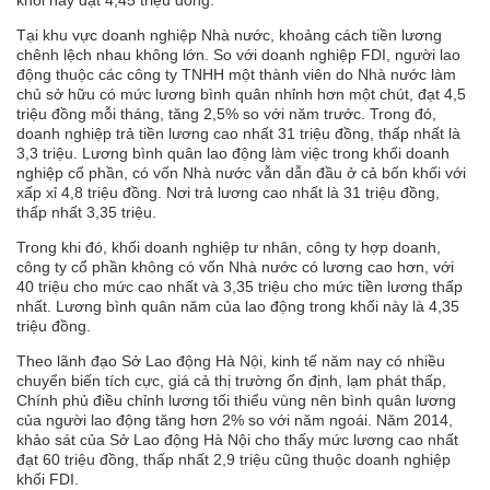
Tại khu vực doanh nghiệp Nhà nước, khoảng cách tiền lương
chênh lệch nhau không lớn. So với doanh nghiệp FDI, người lao
động thuộc các công ty TNHH một thành viên do Nhà nước làm
chủ sở hữu có mức lương bình quân nhỉnh hơn một chút, đạt 4,5
triệu đồng mỗi tháng, tăng 2,5% so với năm trước. Trong đó,
doanh nghiệp trả tiền lương cao nhất 31 triệu đồng, thấp nhất là
3,3 triệu. Lương bình quân lao động làm việc trong khối doanh
nghiệp cổ phần, có vốn Nhà nước vẫn dẫn đầu ở cả bốn khối với
xấp xỉ 4,8 triệu đồng. Nơi trả lương cao nhất là 31 triệu đồng,
thấp nhất 3,35 triệu.
Trong khi đó, khối doanh nghiệp tư nhân, công ty hợp doanh,
công ty cổ phần không có vốn Nhà nước có lương cao hơn, với
40 triệu cho mức cao nhất và 3,35 triệu cho mức tiền lương thấp
nhất. Lương bình quân năm của lao động trong khối này là 4,35
triệu đồng.
Theo lãnh đạo Sở Lao động Hà Nội, kinh tế năm nay có nhiều
chuyển biến tích cực, giá cả thị trường ổn định, lạm phát thấp,
Chính phủ điều chỉnh lương tối thiểu vùng nên bình quân lương
của người lao động tăng hơn 2% so với năm ngoái.
Năm 2014,
khảo sát của Sở Lao động Hà Nội cho thấy mức lương cao nhất
đạt 60 triệu đồng, thấp nhất 2,9 triệu cũng thuộc doanh nghiệp
khối FDI.