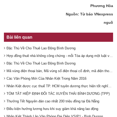
Phương Hòa
Nguồn: Từ báo VNexpress
nguồ
Bài liên quan
Đặc Thù Về Cho Thuê Lao Động Bình Dương
Hợp đồng thuê nhà không công chứng - mỗi Tòa áp dụng một luật và Tổng Cục Thuế hướng dẫn cục thuế Bình Dương
Đặc Thù Về Cho Thuê Lao Động Bình Dương
Mã vùng điện thoại bàn, Mã vùng số điện thoại cố định, mã điện thoại các tỉnh
Các Văn Phòng Mới Của Nhân Kiệt Trong Năm 2016
Nhân Kiệt được cục thuế TP. HCM tuyên dương thực hiện tốt nghĩa vụ nộp thuế
TÓM TẮT HIỆP ĐỊNH ĐỐI TÁC XUYÊN THÁI BÌNH DƯƠNG (TPP)
Thưởng Tết Nguyên đán cao nhất 200 triệu đồng tại Đà Nẵng
Điều kiện hưởng lương hưu khi suy giảm khả năng lao động
Nhân Kiệt Thành Lập Văn Phòng Đại Diện VSIP1 - Bình Dương