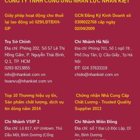
CÔNG TY TNHH CUNG ỨNG NHÂN LỰC NHÂN KIỆT
Giấy phép hoạt động cho thuê
GCN Đăng Ký Kinh Doanh số
lại lao động số 029/LĐTBXH-
0308022768 cấp ngày
GP
02/04/2009
Trụ Sở Chính
Chi Nhánh Hà Nội
Điạ chỉ: Phòng 202, Số 57 Lê Thị
Địa chỉ:
Phòng 701, Số 1 ngõ 78 ,
Hồng Gấm, P. Nguyễn Thái Bình,
Phố Duy Tân, Q. Cầu Giấy , Tp Hà
Q.1, TP. HCM
Nội
0283 8213855
ĐT: 024 37633119
info@nhankiet.com.vn
chido@nhankiet.com.vn
hoanvu@nhankiet.com.vn
Top 10 Thương hiệu uy tín,
Chứng nhận Nhà Cung Cấp
Sản phẩm chất lượng, dịch vụ
Chất Lượng - Trusted Quality
tin dùng năm 2014
Supplier 2013
Chi Nhánh VSIP 2
Chi Nhánh Miền Đông
Điạ chỉ:
Điạ chỉ: số
Lô B17, KP Unitown, Thủ
7 Đại Lộ Độc Lập, Dĩ
Dầu Một, Bình Dương (Cổng
An, Bình Dương