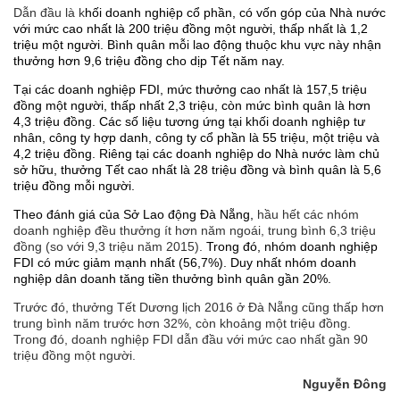
Dẫn đầu là k
hối doanh nghiệp cổ phần, có vốn góp của Nhà nước
với mức cao nhất là 200 triệu đồng một người, thấp nhất là 1,2
triệu một người. Bình quân mỗi lao động thuộc khu vực này nhận
thưởng hơn 9,6 triệu đồng cho dịp Tết năm nay.
Tại các doanh nghiệp FDI, mức thưởng cao nhất là 157,5 triệu
đồng một người, thấp nhất 2,3 triệu, còn mức bình quân là hơn
4,3 triệu đồng. Các số liệu tương ứng tại k
hối doanh nghiệp tư
nhân, công ty hợp danh, công ty cổ phần là 55 triệu, một triệu và
4,2 triệu đồng.
Riêng tại các doanh nghiệp do Nhà nước làm chủ
sở hữu, thưởng Tết cao nhất là 28 triệu đồng và bình quân là 5,6
triệu đồng mỗi người.
Theo đánh giá của Sở Lao động Đà Nẵng,
hầu hết các nhóm
doanh nghiệp đều thưởng ít hơn năm ngoái, trung bình 6,3 triệu
đồng (so với 9,3 triệu năm 2015).
Trong đó, nhóm doanh nghiệp
FDI có mức giảm mạnh nhất (56,7%). D
uy nhất nhóm doanh
nghiệp dân doanh tăng tiền thưởng bình quân gần 20%.
Trước đó, thưởng Tết Dương lịch 2016 ở Đà Nẵng cũng thấp hơn
trung bình năm trước hơn 32%, còn khoảng một triệu đồng.
Trong đó, doanh nghiệp FDI dẫn đầu với mức cao nhất gần 90
triệu đồng một người.
Nguyễn Đông