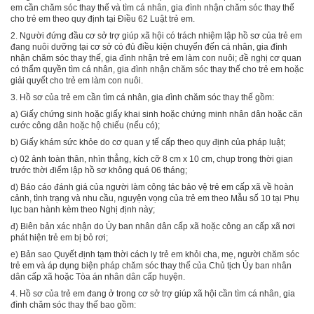
em cần chăm sóc thay thế và tìm cá nhân, gia đình nhận chăm sóc thay thế
cho trẻ em theo quy định tại
Điều 62 Luật trẻ em.
2.
Người đứng đầu cơ sở trợ giúp xã hội có trách nhiệm lập hồ sơ của trẻ em
đang nuôi dưỡng tại cơ sở có đủ điều kiện chuyển đến cá nhân, gia đình
nhận chăm sóc thay thế, gia đình nhận trẻ em làm con nuôi; đề nghị cơ quan
có thẩm quyền t
ì
m cá nhân, gia đình nhận chăm sóc thay thế cho trẻ em hoặc
giải quyết cho trẻ em làm con nuôi.
3.
Hồ sơ của trẻ em cần tìm cá nhân, gia đình chăm sóc thay thế gồm:
a)
Giấy chứng sinh hoặc giấy khai sinh hoặc chứng minh nhân dân hoặc căn
cước công dân hoặc hộ chiếu (nếu có);
b)
Giấy khám sức khỏe do cơ quan y tế cấp theo quy định của pháp luật;
c)
02 ảnh toàn thân, nhìn thẳng, kích cỡ 8 cm x 10 cm, chụp trong thời gian
trước thời điểm lập hồ sơ không quá 06 tháng;
d)
Báo cáo đánh giá của người làm công tác bảo vệ trẻ em cấp xã về hoàn
cảnh, tình trạng và nhu cầu, nguyện vọng của trẻ em theo M
ẫ
u số 10 tại Phụ
lục ban hành kèm theo Nghị định này;
đ) Biên bản xác nhận do Ủy ban nhân dân cấp xã hoặc công an cấp xã nơi
phát hiện trẻ em bị bỏ rơi;
e)
Bản sao Quyết định tạm thời cách ly trẻ em khỏi cha, mẹ, người chăm sóc
trẻ em và áp dụng biện pháp chăm sóc thay thế của Chủ tịch Ủy ban nhân
dân cấp xã hoặc Tòa án nhân dân cấp huyện.
4.
Hồ sơ của trẻ em đang ở trong cơ sở trợ giúp xã hội cần tìm cá nhân, gia
đình chăm sóc thay thế bao gồm: