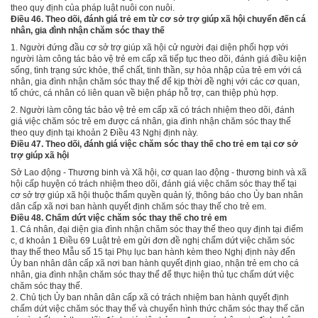
theo quy định của pháp luật nuôi con nuôi.
Điều 46. Theo dõi, đánh giá trẻ em từ cơ sở trợ giúp xã hội chuyển đến cá
nhân, gia đình nhận chăm sóc thay thế
1.
Người đứng đầu cơ sở trợ giúp xã hội cử người đại diện phối hợp với
người làm công tác bảo vệ trẻ em cấp xã tiếp tục theo dõi, đánh giá điều kiện
sống, tình trạng sức khỏe, thể chất, tinh thần, sự hòa nhập của trẻ em với cá
nhân, gia đình nhận chăm sóc thay thế để kịp thời đề nghị với các cơ quan,
tổ chức, cá nhân có liên quan về biện pháp hỗ trợ, can thiệp phù hợp.
2.
Người làm công tác bảo vệ trẻ em cấp xã có trách nhiệm theo dõi, đánh
giá việc chăm sóc trẻ em được cá nhân, gia đình nhận chăm sóc thay thế
theo quy định tại khoản 2 Điều 43 Nghị định này.
Điều 47. Theo dõi, đánh giá việc chăm sóc thay thế cho trẻ em tại cơ sở
trợ giúp xã hội
Sở Lao động - Thương binh và Xã hội, cơ quan lao động - thương binh và xã
hội cấp huyện có trách nhiệm theo dõi, đánh giá việc chăm sóc thay thế tại
cơ sở trợ giúp xã hội thuộc thẩm quyền quản lý, thông báo cho Ủy ban nhân
dân cấp xã nơi ban hành quyết định chăm sóc thay thế cho trẻ em.
Điều 48. Chấm dứt việc chăm sóc thay thế cho trẻ em
1.
Cá nhân, đại diện gia đình nhận chăm sóc thay thế theo quy định tại
điểm
c, d khoản 1 Điều 69 Luật trẻ em gửi đơn đề nghị chấm dứt việc chăm sóc
thay thế theo M
ẫ
u số 15 tại Phụ lục ban hành kèm theo Nghị định này đến
Ủy ban nhân dân cấp xã nơi ban hành quyết định giao, nhận trẻ em cho cá
nhân, gia
đì
nh nhận chăm sóc thay thế để thực hiện thủ tục chấm dứt việc
chăm sóc thay thế.
2.
Chủ tịch Ủy ban nhân dân cấp xã có trách nhiệm ban hành quyết định
chấm dứt việc chăm sóc thay thế và chuyển hình thức chăm sóc thay thế căn