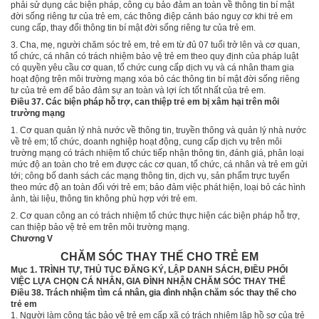
phải sử dụng các biện pháp, công cụ bảo đảm an toàn về thông tin bí mật
đời sống riêng tư của trẻ em, các thông điệp cảnh báo nguy cơ khi trẻ em
cung cấp, thay đổi thông tin bí mật đời sống riêng tư của trẻ em.
3.
Cha, mẹ, người chăm sóc trẻ em, trẻ em từ đủ 07 tuổi trở lên và cơ quan,
tổ chức, cá nhân có trách nhiệm bảo vệ trẻ em theo quy định của pháp luật
có quyền yêu cầu cơ quan, tổ chức cung cấp dịch vụ và cá nhân tham gia
hoạt động trên môi trường mạng xóa bỏ các thông tin bí mật đời s
ố
ng riêng
tư của trẻ em để bảo đảm sự an toàn và lợi ích tốt nhất của trẻ em.
Điều 37. Các biện pháp hỗ trợ, can thiệp trẻ em bị xâm hại trên môi
trường mạng
1.
Cơ quan quản lý nhà nước về thông tin, truyền thông và quản lý nhà nước
về trẻ em; tổ chức, doanh nghiệp hoạt động, cung cấp dịch vụ trên môi
trường mạng có trách nhiệm tổ chức tiếp nhận thông tin, đánh giá, phân loại
mức độ an toàn cho trẻ em được các cơ quan, tổ chức, cá nhân và trẻ em gửi
tới; công bố danh sách các mạng thông tin, dịch vụ, sản phẩm trực tuyến
theo mức độ an toàn đối với trẻ em; bảo đảm việc phát hiện, loại bỏ các hình
ảnh, tài liệu, thông tin không phù hợp với trẻ em.
2. Cơ quan công an có trách nhiệm tổ chức thực hiện các biện pháp hỗ trợ,
can thiệp bảo vệ trẻ em trên môi trường mạng.
Chương V
CHĂM SÓC THAY THẾ CHO TRẺ EM
Mục 1. TRÌNH TỰ, THỦ TỤC ĐĂNG KÝ, LẬP DANH SÁCH, ĐIỀU PHỐI
VIỆC LỰA CHỌN CÁ NHÂN, GIA ĐÌNH NHẬN CHĂM SÓC THAY THẾ
Điều 38. Trách nhiệm tìm cá nhân, gia đình nhận chăm sóc thay thế cho
trẻ em
1.
Người làm công tác bảo vệ trẻ em cấp xã có trách nhiệm lập hồ sơ của trẻ