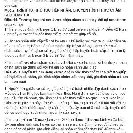
trẻ em bị bỏ rơi về tình hình của trẻ em được nhận chăm sóc thay thế khi có
yêu cầu.
Mục 2. TRÌNH TỰ, THỦ TỤC TIẾP NHẬN, CHUYỂN HÌNH THỨC CHĂM
SÓC THAY THẾ
Điều 44. Trường hợp trẻ em được nhận chăm sóc thay thế tại cơ sở trợ
giúp xã hội
1.
Trẻ em quy định tại
khoản 1 Điều 67 Luật trẻ em và khoản 4 Điều 42 Nghị
định này được chăm sóc thay thế tại cơ sở trợ giúp xã hội.
2.
Ủy ban nhân dân cấp xã nơi trẻ em cư trú hoặc nơi xảy ra vụ việc xâm hại
trẻ em, trẻ em bị bỏ rơi có trách nhiệm lập hồ sơ đề nghị đưa trẻ em vào
chăm sóc thay thế tại cơ sở trợ giúp xã hội cấp huyện hoặc cấp t
ỉ
nh quản lý
theo quy định tại khoản 3 Điều 38 Nghị định này.
3.
Trẻ em được nhận chăm sóc thay thế tại cơ sở trợ giúp xã hội được hưởng
chính sách áp dụng đối với trẻ em có hoàn cảnh đặc biệ
t
.
Điều 45. Chuyển trẻ em đang được chăm sóc thay thế tại cơ sở trợ giúp
xã hội đến cá nhân, gia đình nhận chăm sóc thay thế, gia đình nhận trẻ em
làm con nuôi
1.
Người đứng đầu cơ sở trợ giúp xã hội có trách nhiệm lập danh sách theo
M
ẫ
u số 14 tại Phụ lục ban hành kèm theo Nghị định này và hồ sơ trẻ em có
nhu cầu tìm cá nhân, gia đình chăm sóc thay thế theo quy định tại khoản 3
Điều 38 Nghị định này gửi Sở Lao động - Thương binh và Xã hội đối với cơ
sở thuộc trách nhiệm quản lý cấp tỉnh hoặc Ủy ban nhân dân cấp huyện đối
với cơ sở thuộc trách nhiệm quản lý cấp huyện.
2.
Trong thời hạn 10 ngày làm việc, Sở Lao động - Thương binh và Xã hội,
Ủy ban nhân dân cấp huyện có trách nhiệm thẩm định hồ sơ, đối chiếu với
danh sách cá nhân, gia đình đăng ký nhận chăm sóc thay thế để xem xét,