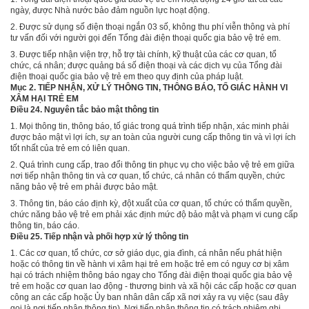
ngày, được Nhà nước bảo đảm nguồn lực hoạt động.
2. Được sử dụng số điện thoại ngắn 03 số, không thu phí viễn thông và phí
tư vấn đối với người gọi đến Tổng đài điện thoại quốc gia bảo vệ trẻ em.
3. Được tiếp nhận viện trợ, hỗ trợ tài chính, kỹ thuật của các cơ quan, tổ
chức, cá nhân; được quảng bá số điện thoại và các dịch vụ của Tổng đài
điện thoại quốc gia bảo vệ trẻ em theo quy định của pháp luật.
Mục 2. TIẾP NHẬN, XỬ LÝ THÔNG TIN, THÔNG BÁO, TỐ GIÁC HÀNH VI
XÂM HẠI TRẺ EM
Điều 24. Nguyên tắc bảo mật thông tin
1. Mọi thông tin, thông báo, tố giác trong quá trình tiếp nhận, xác minh phải
được bảo mật vì lợi ích, sự an toàn của người cung cấp thông tin và vì lợi ích
tốt nhất của trẻ em có liên quan.
2. Quá trình cung cấp, trao đổi thông tin phục vụ cho việc bảo vệ trẻ em giữa
nơi tiếp nhận thông tin và cơ quan, tổ chức, cá nhân có thẩm quyền, chức
năng bảo vệ trẻ em phải được bảo mật.
3. Thông tin, báo cáo định kỳ, đột xuất của cơ quan, tổ chức có thẩm quyền,
chức năng bảo vệ trẻ em phải xác định mức độ bảo mật và phạm vi cung cấp
thông tin, báo cáo.
Điều 25. Tiếp nhận và phối hợp xử lý thông tin
1. Các cơ quan, tổ chức, cơ sở giáo dục, gia đình, cá nhân nếu phát hiện
hoặc có thông tin về hành vi xâm hại trẻ em hoặc trẻ em có nguy cơ bị xâm
hại có trách nhiệm thông báo ngay cho Tổng đài điện thoại quốc gia bảo vệ
trẻ em hoặc cơ quan lao động - thương binh và xã hội các cấp hoặc cơ quan
công an các cấp hoặc Ủy ban nhân dân cấp xã nơi xảy ra vụ việc (sau đây
gọi là nơi tiếp nhận thông tin). Nơi tiếp nhận thông tin có trách nhiệm ghi