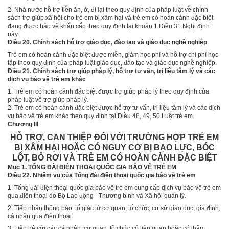
2. Nhà nước hỗ trợ tiền ăn, ở, đi lại theo quy định của pháp luật về chính
sách trợ giúp xã hội cho trẻ em bị xâm hại và trẻ em có hoàn cảnh đặc biệt
đang được bảo vệ khẩn cấp theo quy định tại khoản 1 Điều 31 Nghị định
này.
Điều 20. Chính sách hỗ trợ giáo dục, đào tạo và giáo dục nghề nghiệp
Trẻ em có hoàn cảnh đặc biệt được miễn, giảm học phí và hỗ trợ chi phí học
tập theo quy định của pháp luật giáo dục, đào tạo và giáo dục nghề nghiệp.
Điều 21. Chính sách trợ giúp pháp lý, hỗ trợ tư vấn, trị liệu tâm lý và các
dịch vụ bảo vệ trẻ em khác
1. Trẻ em có hoàn cảnh đặc biệt được trợ giúp pháp lý theo quy định của
pháp luật về trợ giúp pháp lý.
2. Trẻ em có hoàn cảnh đặc biệt được hỗ trợ tư vấn, trị liệu tâm lý và các dịch
vụ bảo vệ trẻ em khác theo quy định tại
Điều 48, 49, 50 Luật trẻ em.
Chương III
HỖ TRỢ, CAN THIỆP ĐỐI VỚI TRƯỜNG HỢP TRẺ EM
BỊ XÂM HẠI HOẶC CÓ NGUY CƠ BỊ BẠO LỰC, BÓC
LỘT, BỎ RƠI VÀ TRẺ EM CÓ HOÀN CẢNH ĐẶC BIỆT
Mục 1. TỔNG ĐÀI ĐIỆN THOẠI QUỐC GIA BẢO VỆ TRẺ EM
Điều 22. Nhiệm vụ của Tổng đài điện thoại quốc gia bảo vệ trẻ em
1. Tổng đài điện thoại quốc gia bảo vệ trẻ em cung cấp dịch vụ bảo vệ trẻ em
qua điện thoại do Bộ Lao động - Thương binh và Xã hội quản lý.
2. Tiếp nhận thông báo, tố giác từ cơ quan, tổ chức, cơ sở giáo dục, gia đình,
cá nhân qua điện thoại.
3. Liên hệ với các cá nhân, cơ quan, tổ chức có liên quan hoặc có thẩm