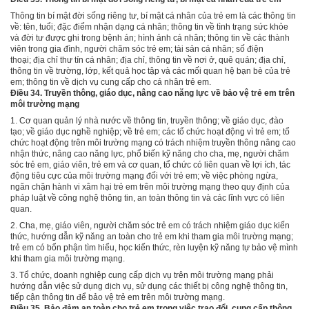
Thông tin bí mật đời sống riêng tư, bí mật cá nhân của trẻ em là các thông tin
về: tên, tuổi; đặc điểm nhận dạng cá nhân; thông tin về tình trạng sức khỏe
và đời tư được ghi trong bệnh án; hình ảnh cá nhân; thông tin về các thành
viên trong gia đình, người chăm sóc trẻ em; tài sản cá nhân; số điện
thoại
;
địa chỉ thư tín cá nhân; địa chỉ, thông tin về nơi ở, quê quán; địa chỉ,
thông tin về trường, lớp, kết quả học tập và các mối quan hệ bạn bè của trẻ
em; thông tin về dịch vụ cung cấp cho cá nhân trẻ em.
Điều 34. Truyền thông, giáo dục, nâng cao năng lực về bảo vệ trẻ em trên
môi trường mạng
1.
Cơ quan quản lý nhà nước về thông tin, truyền thông; về giáo dục, đào
tạo; về giáo dục nghề nghiệp; về trẻ em; các tổ chức hoạt động vì trẻ em; tổ
chức hoạt động trên môi trường mạng có trách nhiệm truyền thông nâng cao
nhận thức, nâng cao năng lực, phổ biến kỹ năng cho cha, mẹ, người chăm
sóc trẻ em, giáo viên, trẻ em và cơ quan, tổ chức có liên quan về lợi ích, tác
động tiêu cực của môi trường mạng đối với trẻ em; về việc phòng ngừa,
ngăn chặn hành vi xâm hại trẻ em trên môi trường mạng theo quy định của
pháp luật về công nghệ thông tin, an toàn thông tin và các lĩnh vực có liên
quan.
2.
Cha, mẹ, giáo viên, người chăm sóc trẻ em có trách nhiệm giáo dục kiến
thức, hướng dẫn kỹ năng an toàn cho trẻ em khi tham gia môi trường mạng;
trẻ em có bổn phận tìm hiểu, học kiến thức, rèn luyện kỹ năng tự bảo vệ mình
khi tham gia môi trường mạng.
3.
Tổ chức, doanh nghiệp cung cấp dịch vụ trên môi trường mạng phải
hướng dẫn việc sử dụng dịch vụ, sử dụng các thiết bị công nghệ thông tin,
tiếp cận thông tin để bảo vệ trẻ em trên môi trường mạng.
Điều 35. Bảo đảm an toàn cho trẻ em trong việc trao đổi, cung cấp thông