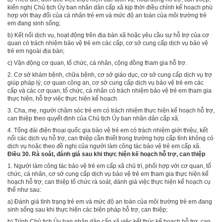
kiến nghị Chủ tịch Ủy ban nhân dân cấp xã kịp thời điều chỉnh kế hoạch phù
hợp với thay đổi của cá nhân trẻ em và mức độ an toàn của môi trường trẻ
em đang sinh sống;
b)
Kết nối dịch vụ, hoạt động trên địa bàn xã hoặc yêu cầu sự hỗ trợ của cơ
quan có trách nhiệm bảo vệ trẻ em các cấp, cơ sở cung cấp dịch vụ bảo vệ
trẻ em ngoài địa bàn;
c)
Vận động cơ quan, tổ chức, cá nhân, cộng đồng tham gia hỗ trợ.
2.
Cơ sở khám bệnh, chữa bệnh, cơ sở gi
á
o dục, cơ sở cung cấp dịch vụ trợ
giúp pháp lý, cơ quan công an, cơ sở cung cấp dịch vụ bảo vệ trẻ em các
cấp và các cơ quan, tổ chức, cá nhân có trách nhiệm bảo vệ trẻ em tham gia
thực hiện, hỗ trợ việc thực hiện kế hoạch.
3.
Cha, mẹ, người chăm sóc trẻ em có trách nhiệm thực hiện k
ế
hoạch hỗ trợ,
can thiệp theo quyết định của Chủ tịch Ủy ban nhân dân cấp xã.
4.
Tổng đài điện thoại quốc gia bảo vệ trẻ em có trách nhiệm giới thiệu, kết
nối các dịch vụ hỗ trợ, can thiệp cần thiết trong trường hợp cấp tỉnh không có
dịch vụ hoặc theo đề nghị của người làm công tác bảo vệ trẻ em cấp xã.
Điều 30. Rà soát, đánh giá sau khi thực hiện kế hoạch hỗ trợ, can thiệp
1.
Người làm công
t
ác bảo vệ trẻ em cấp xã chủ trì, phối hợp với cơ quan, tổ
chức, cá nhân, cơ sở cung cấp dịch vụ bảo vệ trẻ em tham gia thực hiện kế
hoạch hỗ trợ, can thiệp tổ chức rà soát, đánh giá việc thực hiện kế hoạch cụ
thể như sau:
a)
Đánh giá tình trạng trẻ em và mức độ an toàn của môi trường trẻ em đang
sinh sống sau khi thực hiện các biện pháp hỗ trợ, can thiệp;
b)
Trình Chủ tịch Ủy ban nhân dân cấp xã việc kết thúc kế hoạch hỗ trợ, can