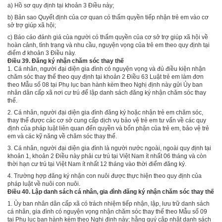
a)
Hồ sơ quy định tại khoản 3 Điều này;
b)
Bản sao Quyết định của cơ quan có thẩm quyền tiếp nhận trẻ em vào cơ
sở trợ
gi
úp xã hội;
c)
Báo cáo đánh giá của người có thẩm quyền của cơ sở trợ giúp xã hội về
hoàn cảnh, tình trạng và nhu cầu, nguyện vọng của trẻ em theo quy định tại
điểm đ khoản 3 Điều này.
Điều 39. Đăng ký nhận chăm sóc thay thế
1.
Cá nhân, người đại diện gia đình có nguyện vọng và đủ điều kiện nhận
chăm sóc thay thế theo quy định tại
khoản 2 Điều 63 Luật trẻ em làm đơn
theo M
ẫ
u số 08 tại Phụ lục ban hành kèm theo Nghị định này gửi Ủy ban
nhân dân cấp xã nơi cư trú để lập danh sách đăng ký nhận chăm sóc thay
thế.
2.
Cá nhân, người đại diện gia đình đăng ký hoặc nhận trẻ em chăm sóc,
thay thế được các cơ sở cung cấp dịch vụ bảo vệ trẻ em tư vấn về các quy
định của pháp luật liên quan đến quyền và bổn phận của trẻ em, bảo vệ trẻ
em và các kỹ năng về chăm sóc thay thế.
3.
Cá nhân, người đại diện gia đình là người nước ngoài, ngoài quy định tại
khoản 1, khoản 2 Điều này phải cư trú tại Việt Nam ít nhất 06 tháng và còn
thời hạn cư trú tại Việt Nam ít nhất 12 tháng vào thời điểm đăng ký.
4.
Trường hợp đăng ký nhận con nuôi được thực hiện theo quy định của
pháp luật về nuôi con nuôi.
Điều 40. Lập danh sách cá nhân, gia đình đăng ký nhận chăm sóc thay thế
1.
Ủy ban nhân dân cấp xã có trách nhiệm tiếp nhận, lập, lưu trữ danh sách
cá nhân, gia đình có nguyện vọng nhận chăm sóc thay thế theo M
ẫ
u số 09
tại Phụ lục ban hành kèm theo Nghị định này; hằng quý cập nhật danh sách