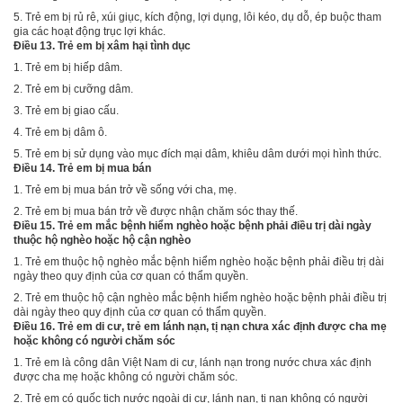
5. Trẻ em bị rủ rê, xúi giục, kích động, lợi dụng, lôi kéo, dụ dỗ, ép buộc tham
gia các hoạt động trục lợi khác.
Điều 13. Trẻ em bị xâm hại tình dục
1. Trẻ em bị hiếp dâm.
2. Trẻ em bị cưỡng dâm.
3. Trẻ em bị giao cấu.
4. Trẻ em bị dâm ô.
5. Trẻ em bị sử dụng vào mục đích m
ạ
i dâm, khi
ê
u dâm dưới mọi hình thức.
Điều 14. Trẻ em bị mua bán
1. Trẻ em bị mua bán trở về sống với cha, mẹ.
2. Trẻ em bị mua bán trở về được nhận chăm sóc thay thế.
Điều 15. Trẻ em mắc bệnh hiểm nghèo hoặc bệnh phải điều trị dài ngày
thuộc hộ nghèo hoặc hộ cận nghèo
1. Trẻ em thuộc hộ nghèo mắc bệnh hiểm nghèo hoặc bệnh phải điều trị dài
ngày theo quy định của cơ quan có thẩm quyền.
2. Trẻ em thuộc hộ cận nghèo mắc bệnh hiểm nghèo hoặc bệnh phải điều trị
dài ngày theo quy định của cơ quan có thẩm quyền.
Điều 16. Trẻ em di cư, trẻ em lánh nạn, tị nạn chưa xác định được cha mẹ
hoặc không có người chăm sóc
1. Trẻ em là công dân Việt Nam di cư, lánh nạn trong nước chưa xác định
được cha mẹ hoặc không có người chăm sóc.
2. Trẻ em có quốc tịch nước ngoài di cư,
l
ánh nạn, tị nạn không có người