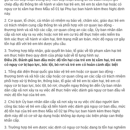
chép đầy đủ thông tin về hành vi xâm hại trẻ em, trẻ em bị xâm hại hoặc có
nguy cơ bị xâm hại theo M
ẫ
u s
ố
01 tại Phụ lục ban hành kèm theo Nghị định
này.
2. Cơ quan, tổ chức, cá nhân có nhiệm vụ bảo vệ, chăm sóc, giáo dục trẻ em
có trách nhiệm cung cấp thông tin và phối hợp với cơ quan lao động -
thương binh và xã hội các cấp, cơ quan công an các cấp, Ủy ban nhân dân
cấp xã nơi xảy ra vụ việc hoặc nơi trẻ em cư trú để thực hiện việc kiểm tra
tính xác thực về hành vi xâm hại, tình trạng mất an toàn, mức độ nguy cơ gây
tổn hại đối với trẻ em khi được yêu cầu.
3. Trường hợp tiếp nhận, giải quyết tin báo, tố giác về tội phạm xâm hại trẻ
em thực hiện theo quy định của pháp luật về tố tụng hình sự.
Điều 26. Đánh giá ban đầu mức độ tổn hại của trẻ em bị xâm hại, trẻ em
có nguy cơ bị bạo lực, bóc lột, bỏ rơi và trẻ em có hoàn cảnh đặc biệt
1. T
ổ
ng đài điện thoại quốc gia bảo vệ trẻ em hoặc cơ quan lao động -
thương binh và xã hội các cấp hoặc cơ quan công an các cấp có trách nhiệm
phối hợp xử lý thông tin, thông báo, tố giác về trẻ em bị xâm hại, trẻ em có
nguy cơ bị bạo lực, bóc lột, bỏ rơi; chuyển ngay thông tin đến Ủy ban nhân
dân cấp xã nơi xảy ra vụ việc để thực hiện việc đánh giá nguy cơ ban đầu về
mức độ tổn hại của trẻ em.
2. Chủ tịch Ủy ban nhân dân cấp xã nơi xảy ra vụ việc chỉ đạo người làm
công tác bảo vệ trẻ em cấp xã tiến hành việc đánh giá nguy cơ ban đầu, mức
độ tổn hại của trẻ em theo M
ẫ
u số 02 tại Phụ lục ban hành kèm theo Nghị
định này để có cơ sở áp dụng hoặc không áp dụng các biện pháp can thiệp
khẩn cấp.
3. Trường hợp trẻ em được xác định có nguy cơ hoặc đang bị tổn hại nghiêm