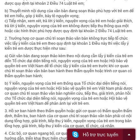
được quy định tại
khoản 2 Điều 74 Luật trẻ em;
b)
Thuyết minh nội dun
g
của văn bản đan
g
soạn thảo phù hợp với trẻ em để
trẻ em hiểu, góp ý kiến, bày tỏ nguyện vọng;
c)
Tiếp nhận, xem xét, trả lời ý kiến, nguyện vọng của trẻ em hoặc giải thích,
trả lời ý kiến, nguyện vọng của trẻ em không được tiếp thu thông qua một
hoặc các hình thức phù hợp được quy định tại
khoản 2 Điều 74 Luật trẻ em
.
2.
Trường hợp cơ quan chủ trì soạn thảo văn bản không trực tiếp tổ chức
việc lấy ý kiến của trẻ em theo quy định tại khoản 1 Điều này thì việc lấy ý
kiến trẻ em được thực hiện như sau:
a)
Gửi văn bản đang soạn thảo kèm theo nội dung cần lấy ý kiến của trẻ em
đến Tổ chức đại diện tiếng nói, nguyện vọng của trẻ em hoặc Hội bảo vệ
quyền trẻ em Việt Nam để tổ chức lấy ý kiến của trẻ em trước khi cơ quan
chủ trì soạn thảo văn bản ban hành theo thẩm quyền hoặc trình cơ quan có
thẩm quyền ban hành;
b)
Ý ki
ế
n, nguyện vọng của trẻ em thông qua Tổ chức đại diện tiếng nói,
nguyện vọng củ
a
trẻ em hoặc Hội bảo vệ quyền trẻ em Việt Nam phải được
cơ quan chủ trì soạn thảo văn bản nghiên cứu, tiếp thu, giải trình, phản hồi
cho Tổ chức đại diện tiếng nói, nguyện vọng của trẻ em hoặc Hội bảo vệ
quyền trẻ em Việt Nam để phản ánh lại với trẻ em.
3.
Hồ sơ ban hành theo thẩm quyền hoặc gửi cơ quan có thẩm quyền thẩm
định, thẩm tra, ban hành của cơ quan chủ trì soạn thảo văn bản phải có nội
dung tổng hợp, giải trình, tiếp thu ý kiến, nguyện vọng của trẻ em trong bản
tổng hợp, giải trình, tiếp thu ý kiến của cơ quan, tổ chức, cá nhân.
4.
Các bộ, cơ quan ngang bộ, cơ quan thuộc Chính phủ trong quá trình
Hỗ trợ trực tuyến
hướng dẫn, triển khai thực hiện chương trình, chính sách, v
ă
n bản quy phạm