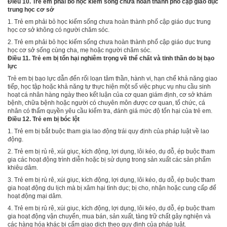
Điều 10. Trẻ em phải bỏ học kiếm sống chưa hoàn thành phổ cập giáo dục
trung học cơ sở
1. Trẻ em phải bỏ học kiếm sống chưa hoàn thành phố cập giáo dục trung
học cơ sở không có người chăm sóc.
2
.
Trẻ em
p
hải bỏ học kiếm sống chưa hoàn thành
p
hổ cậ
p g
iáo dục trung
học cơ sở sống cùng cha, mẹ hoặc người chăm sóc.
Điều 11. Trẻ em bị tổn hại nghiêm trọng về thể chất và tinh thần do bị bạo
lực
Trẻ em bị bạo lực dẫn đến rối loạn tâm thần, hành vi, hạn chế khả năng giao
tiếp, học tập hoặc khả năng
t
ự thực hiện một số việc phục vụ nhu cầu sinh
hoạt cá nhân hàng ngày theo kết luận của cơ quan giám định, cơ sở khám
bệnh, chữa bệnh hoặc người có chuyên môn được cơ quan, tổ chức, cá
nhân có thẩm quyền yêu cầu kiểm tra, đánh giá mức độ tổn hại của trẻ em.
Điều 12. Trẻ em bị bóc lột
1. Trẻ em bị bắt buộc tham gia lao động trái quy định của pháp luật về lao
động.
2. Trẻ em bị rủ rê, xúi giục, kích động, lợi dụng, lôi kéo, dụ dỗ, ép buộc tham
gia các hoạt động trình diễn hoặc bị sử dụng trong sản xuất các sản phẩm
khi
ê
u dâm.
3. Trẻ em bị rủ rê, xúi giục, kích động, lợi dụng, lôi kéo, dụ dỗ, ép buộc tham
gia hoạt động du lịch mà bị xâm hại tình dục; bị cho, nhận hoặc cung cấp để
hoạt động mại
d
âm.
4. Trẻ em bị rủ rê, xúi giục, kích động, lợi dụng, lôi kéo, dụ dỗ, ép buộc tham
gia hoạt động vận chuyển, mua bán, sản xuất, tàng trữ chất gây nghiện và
các hàng hóa khác bị cấm giao dịch theo quy định của pháp luật.