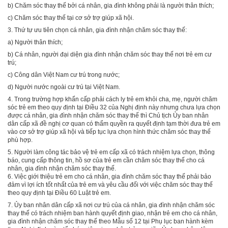
b)
Chăm sóc thay thế bởi cá nhân, gia đ
ì
nh không phải là người thân thích;
c)
Chăm sóc thay thế tại cơ sở trợ giúp xã hội.
3.
Thứ tự ưu tiên chọn cá nhân, gia đình nhận chăm sóc thay thế:
a)
Người thân thích;
b)
Cá nhân, người đại diện gia đình nhận chăm sóc thay thế nơi trẻ em cư
trú;
c)
Công dân Việt Nam cư trú trong nước;
d)
Người nước ngoài cư trú tại Việt Nam.
4.
Trong trường hợp khẩn cấp phải cách ly trẻ em khỏi cha, mẹ, người chăm
sóc trẻ em theo quy định tại Điều 32 của Nghị định này nhưng chưa lựa chọn
được cá nhân, gia đình nhận chăm sóc thay thế thì Chủ tịch Ủy ban nhân
dân cấp xã đề nghị cơ quan có thẩm quyền ra quyết định tạm thời đưa trẻ em
vào cơ sở trợ giúp xã hội và tiếp tục lựa chọn hình thức chăm sóc thay thế
phù hợp.
5.
Người làm công tác bảo vệ trẻ em cấp xã có trách nhiệm lựa chọn, thông
báo, cung cấp thông tin, hồ sơ của trẻ em c
ầ
n chăm sóc thay thế cho cá
nhân, gia đình nhận chăm sóc thay thế.
6.
Việc giới thiệu trẻ em cho cá nhân, gia đình chăm sóc thay thế phải bảo
đảm vì lợi ích tốt nhất của trẻ em và yêu cầu đối với việc chăm sóc thay thế
theo quy định tại
Điều 60 Luật trẻ em.
7.
Ủy ban nhân dân cấp xã nơi cư trú của cá nhân, gia đình nhận chăm sóc
thay thế có trách nhiệm ban hành quyết định giao, nhận trẻ em cho cá nhân,
gia đình nhận chăm sóc thay thế theo M
ẫ
u số 12 tại Phụ lục ban hành kèm