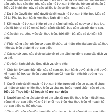
bản cuộc họp xác định nhu cầu cần hỗ trợ, can thiệp cho trẻ em tại khoản 2
Điều 27 Nghị định này và các tài liệu khác có liên quan (nếu có);
c) Dự thảo Quyết định phê duyệt và kế hoạch hỗ trợ, can thiệp theo M
ẫ
u số
05 tại Phụ lục ban hành kèm theo Nghị định này.
3. Kế hoạch hỗ trợ, can thiệp trẻ em bị xâm hại hoặc có nguy cơ bị bạo lực,
bóc lột, bỏ rơi và trẻ em có hoàn cảnh đặc biệt bao gồm các nội dung sau:
a) Các dịch vụ, công việc cần thực hiện, thời điểm bắt đầu và dự kiến kết
th
ú
c;
b) Phân công trách nhiệm cơ quan, tổ chức, cá nhân trên địa bàn cấp xã thực
hiện các biện pháp hỗ trợ, can thiệp;
c) Các cơ sở cung cấp dịch vụ bảo vệ trẻ em cần huy động cung cấp dịch vụ
cụ thể;
d) Dự toán kinh phí cho từng dịch vụ, công việc.
4. Chủ tịch Ủy ban nhân dân cấp xã xem xét, ban hành quyết định phê duyệt
kế hoạch hỗ trợ, can thiệp trong thời hạn 02 ngày làm việc trừ trường hợp
khẩn cấp.
5. Quyết định và kế hoạch hỗ trợ, can thiệp được gửi đến cơ quan, tổ chức,
cá nhân có trách nhiệm thực hiện và cha, mẹ hoặc người chăm sóc trẻ em.
Điều 29. Thực hiện kế hoạch hỗ trợ, can thiệp
1.
Người làm công tác bảo vệ trẻ em cấp xã trực tiếp thực hiện một số hoạt
động hỗ trợ, can thiệp và chủ trì, phối hợp triển khai thực hiện kế hoạch hỗ
trợ, can thiệp cụ thể như sau:
a)
Theo dõi, đôn đốc việc thực hiện các dịch vụ, hoạt động hỗ trợ, can thiệp;