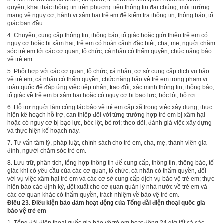
quyền; khai thác thông tin trên phương tiện thông tin đại chúng, môi trường
mạng về nguy cơ, hành vi xâm hại trẻ em để kiểm tra thông tin, thông báo, tố
giác ban đầu.
4. Chuyển, cung cấp thông tin, thông báo, tố giác hoặc giới thiệu trẻ em có
nguy cơ hoặc bị xâm hại, trẻ em có hoàn cảnh đặc biệt, cha, mẹ, người chăm
sóc trẻ em tới các cơ quan, tổ chức, cá nhân có thẩm quyền, chức năng bảo
vệ trẻ em.
5. Phối hợp với các cơ quan, tổ chức, cá nhân, cơ sở cung cấp dịch vụ bảo
vệ trẻ em, cá nhân có thẩm quyền, chức năng bảo vệ trẻ em trong phạm vi
toàn quốc để đáp ứng việc tiếp nhận, trao đổi, xác minh thông tin, thông báo,
tố giác về trẻ em bị xâm hại hoặc có nguy cơ bị bạo lực, bóc lột, bỏ rơi.
6. Hỗ trợ người làm công tác bảo vệ trẻ em cấp xã trong việc xây dựng, thực
hiện kế hoạch hỗ trợ, can thiệp đối với từng trường hợp trẻ em bị xâm hại
hoặc có nguy cơ bị bạo lực, bóc lột, bỏ rơi; theo dõi, đánh giá việc xây dựng
và thực hiện kế hoạch này.
7. Tư vấn tâm lý, pháp luật, chính sách cho trẻ em, cha, mẹ, thành viên gia
đình, người chăm sóc trẻ em.
8. L
ư
u trữ, phân tích, tổng hợp thông tin để cung cấp, thông tin, thông báo, tố
giác khi có yêu cầu của các cơ quan, tổ chức, cá nhân có thẩm quyền, đối
với vụ việc xâm hại trẻ em và các cơ sở cung cấp dịch vụ bảo vệ trẻ em; thực
hiện báo cáo định kỳ, đột xuất cho cơ quan quản lý nhà nước về trẻ em và
các cơ quan khác có thẩm quyền, trách nhiệm về bảo vệ trẻ em.
Điều 23. Điều kiện bảo đảm hoạt động của Tổng đài điện thoại quốc gia
bảo vệ trẻ em
1. Tổng đài điện thoại quốc gia bảo vệ trẻ em hoạt động 24 giờ tất cả các