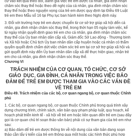
cứ vào kết quả theo dõi, đánh giá việc trẻ em được cá nhân, gia đình nhận
chăm sóc thay thế hoặc theo đề nghị của cá nhân, gia đình nhận chăm sóc
thay thế hoặc theo nguyện vọng của trẻ em được quy định tại
Điều 69 Luật
trẻ em theo M
ẫ
u số 16 tại Phụ lục ban hành kèm theo Nghị định này.
3.
Đối với trường hợp trẻ em được chuyển từ cơ sở trợ giúp xã hội đến cá
nhân, gia đình nhận chăm sóc thay thế, trong thời hạn 05 ngày làm việc, kể
từ ngày nhận quyết định giao trẻ em cho cá nhân, gia đình nhận chăm sóc
thay thế của Ủy ban nhân dân cấp xã, Giám đốc Sở Lao động - Thương binh
và Xã hội hoặc Chủ tịch Ủy ban nhân dân cấp huyện hoặc cá nhân có thẩm
quyền quyết định chấm dứt việc chăm sóc trẻ em tại cơ sở trợ giúp xã hội và
gửi quyết định này đến Ủy ban nhân dân cấp xã để thực hiện giao, nhận trẻ
em cho cá nhân, gia đình nhận chăm sóc thay thế.
Chương VI
TRÁCH NHIỆM CỦA CƠ QUAN, TỔ CHỨC, CƠ SỞ
GIÁO DỤC, GIA ĐÌNH, CÁ NHÂN TRONG VIỆC BẢO
ĐẢM ĐỂ TRẺ EM ĐƯỢC THAM GIA VÀO CÁC VẤN ĐỀ
VỀ TRẺ EM
Điều 49. Trách nhiệm của các bộ, cơ quan ngang bộ, cơ quan thuộc Chính
phủ
1.
Các bộ, cơ quan ngang bộ, cơ quan thuộc Chính phủ trong quá trình xây
dựng chương trình, chính sách, văn bản quy phạm pháp luật, quy hoạch, kế
hoạch phát triển kinh tế - xã hội về trẻ em hoặc liên quan đến trẻ em (sau đây
gọi là cơ quan chủ trì soạn thảo văn bản) phải có sự tham gia của trẻ e
m
như
sau:
a)
Bảo đảm để trẻ em được thông tin về nội dung của văn bản đang soạn
thảo cần lấy ý kiến của trẻ em thông qua một hoặc các hình thức phù hợp