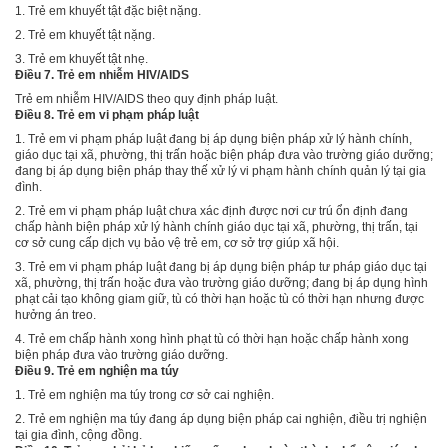
1. Trẻ em khuyết tật đặc biệt nặng.
2. Trẻ em khuyết tật nặng.
3. Trẻ em khuyết tật nhẹ.
Điều 7. Trẻ em nhiễm HIV/AIDS
Trẻ em nhiễm HIV/AIDS theo quy định pháp luật.
Điều 8. Trẻ em vi phạm pháp luật
1. Trẻ em vi phạm pháp luật đang bị áp dụng biện pháp xử lý hành chính,
giáo dục tại xã, phường, thị trấn hoặc biện pháp đưa vào trường giáo dưỡng;
đang bị áp dụng biện pháp thay thế xử lý vi phạm hành chính quản lý tại gia
đình.
2. Trẻ em vi phạm pháp luật chưa xác định được nơi cư trú ổn định đang
chấp hành biện pháp xử lý hành chính giáo dục tại xã, phường, thị trấn, tại
cơ sở cung cấp dịch vụ bảo vệ trẻ em, cơ sở trợ giúp xã hội.
3. Trẻ em vi phạm pháp luật đang bị áp dụng biện pháp tư pháp giáo dục tại
xã, phường, thị trấn hoặc đưa vào trường giáo dưỡng; đang bị áp dụng hình
phạt cải tạo không giam giữ, tù có thời hạn hoặc tù có thời hạn nhưng được
hưởng án treo.
4. Trẻ em chấp hành xong hình phạt tù có thời hạn hoặc chấp hành xong
biện pháp đưa vào trường giáo dưỡng.
Điều 9. Trẻ em nghiện ma túy
1. Trẻ em nghiện ma túy trong cơ sở cai nghiện
.
2. Trẻ em nghiện ma túy đang áp dụng biện pháp cai nghiện, điều trị nghiện
tại gia đình, cộng đồng.