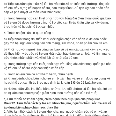
b)
Tiếp tục đánh giá mức độ tổn hại và mức độ an toàn môi trườ
n
g sống của
trẻ em, xây dựng kế hoạch hỗ trợ, can thiệp trình Chủ tịch Ủy ban nhân dân
cấp xã phê duyệt và triển khai thực hiện;
c)
Trong trường hợp cần thiết phối hợp với Tổng đài điện thoại quốc gia bảo
vệ trẻ em để được hướng dẫn, hỗ trợ việc can thiệp khẩn cấp và xây dựng,
thực hiện kế hoạch hỗ trợ, can thiệp.
4.
Trách nhiệm của cơ quan công an
a)
Tiếp nhận thông tin, triển khai việc ngăn chặn các hành vi đe dọa hoặc
gây tổn hại nghiêm trọng đến tính mạng, sức khỏe, nhân phẩm của trẻ em;
b)
Phối hợp với người làm công tác bảo vệ trẻ em cấp xã nơi xảy ra vụ việc
để thực hiện việc bảo vệ trẻ em khẩn cấp, bảo đảm sự an toàn về tính mạng,
sức khỏe, nhân phẩm và vì lợi ích tốt nhất của trẻ em;
c)
Trong trường hợp cần thiết, ph
ố
i h
ợ
p với Tổng đài điện thoại quốc gia bảo
vệ trẻ em để hỗ trợ việc can thiệp khẩn cấp.
5.
Trách nhiệm của cơ sở khám bệnh, chữa bệnh
a)
Khám bệnh, chữa bệnh cho
tr
ẻ em bị xâm hại và trẻ em được áp dụng kế
hoạch hỗ trợ, can thiệp theo quy định tại
khoản 1 Điều 52 Luật trẻ em;
b)
Hướng dẫn việc thu thập bằng chứng, lưu giữ chứng cứ tổn hại của trẻ em
do bị xâm hại phục vụ việc giám định theo hướng dẫn của Bộ Y tế;
c)
Lưu trữ hồ sơ khám bệnh, chữa bệnh theo quy định của pháp luật.
Điều 32. Tạm thời cách ly trẻ em khỏi cha, mẹ, người chăm sóc trẻ em và
áp dụng biện pháp chăm sóc thay thế
1.
Việc tạm thời cách ly trẻ em khỏi cha, mẹ, người chăm sóc trẻ em và áp
dụng biện pháp chăm sóc thay thế theo quy định tại
điểm b và điểm c khoản