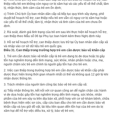
thiệp nếu trẻ em không còn nguy cơ bị xâm hại và các yếu tố về thể chất, tâm
lý, nhận thức, tình cảm của trẻ em ổn định;
c)
Trình Chủ tịch Ủy ban nhân dân cấp xã tiếp tục quy trình xây dựng, phê
duyệt kế hoạch hỗ trợ, can thiệp nếu trẻ em vẫn có nguy cơ bị xâm hại hoặc
các yếu tố về thể chất, tâm lý, nhận thức và tình cảm của trẻ em chưa ổn
định.
2.
Rà soát, đánh giá tình trạng của trẻ em sau khi thực hiện kế hoạch hỗ trợ,
can thiệp theo M
ẫ
u số 06 tại Phụ lục ban hành kèm theo Nghị định này.
3.
Hồ sơ kế hoạch hỗ trợ, can thiệp được lưu trữ tại Ủy ban nhân dân cấp xã
và nhập vào cơ sở dữ liệu trẻ em quốc gia.
Điều 31. Can thiệp trong trường hợp trẻ em cần được bảo vệ khẩn cấp
1.
Trẻ em cần được bảo vệ khẩn cấp là trẻ em đang bị đe dọa hoặc bị gây
tổn hại nghiêm trọng đến tính mạng, sức khỏe, nhân phẩm h
o
ặc cha, mẹ,
người chăm sóc trẻ em chính là người gây tổn hại cho trẻ em.
2.
Việc can thiệp trong trường hợp trẻ em cần được bảo vệ khẩn cấp phải
được thực hiện trong thời gian nhanh nhất có thể và không quá 12 giờ từ khi
nhận được thông tin.
3.
Trách nhiệm của người làm công tác bảo vệ trẻ em cấp xã:
a)
Tiếp nhận thông tin, kết nối với cơ quan công an để ngăn chặn các hành
vi đe dọa hoặc gây tổn hại nghiêm trọng đến tính mạng, sức khỏe, nhân
phẩm của trẻ em xảy ra trên địa bàn xã; phối hợp với cơ sở khám bệnh, chữa
bệnh thực hiện việc sơ cứu, cấp cứu ban đầu cho trẻ em cần được bảo vệ
khẩn cấp và lưu giữ đồ vật, tài liệu liên quan đến tổn hại của trẻ em do bị
xâm hại để hỗ trợ việc điều tra, xử lý, bảo vệ trẻ em;