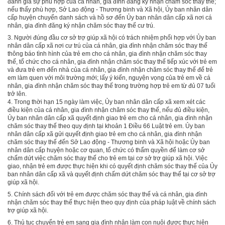
đánh giá sự phù hợp của cá nhân, gia đình đăng ký nhận chăm sóc thay thế;
nếu thấy phù hợp, Sở Lao động - Thương binh và Xã hội, Ủy ban nhân dân
cấp huyện chuyển danh sách và hồ sơ đến Ủy ban nhân dân cấp xã nơi cá
nhân, gia đình đăng ký nhận chăm sóc thay thế cư trú.
3.
Người đúng đầu cơ sở trợ giúp xã hội có trách nhiệm phối hợp với Ủy ban
nhân dân cấp xã nơi cư trú của cá nhân, gia đình nhận chăm sóc thay thế
thông báo tình hình của trẻ em cho cá nhân, gia đình nhận chăm sóc thay
thế, tổ chức cho cá nhân, gia đình nhận chăm sóc thay thế tiếp xúc với trẻ em
và đưa trẻ em đến nhà của cá nhân, gia đình nhận chăm sóc thay thế để trẻ
em làm quen với môi trường mới; lấy ý kiến, nguyện vọng của trẻ em về cá
nhân, gia đình nhận chăm sóc thay thế trong trường hợp trẻ em từ đủ 07 tuổi
trở lên.
4.
Trong thời hạn 15 ngày làm việc, Ủy ban nhân dân cấp xã xem xét các
điều kiện của cá nhân, gia đình nhận chăm sóc thay thế, nếu đủ điều kiện,
Ủy ban nhân dân cấp xã quyết định giao trẻ em cho cá nhân, gia đình nhận
chăm sóc thay thế theo quy định tại
khoản 1 Điều 66 Luật trẻ em. Ủy ban
nhân dân cấp xã gửi quyết định giao trẻ em cho cá nhân, gia đình nhận
chăm sóc thay thế đến Sở Lao động - Thương binh và Xã hội hoặc Ủy ban
nhân dân cấp huyện hoặc cơ quan, tổ chức có thẩm quyền để làm cơ sở
chấm dứt việc chăm sóc thay thế cho trẻ em tại
cơ
sở trợ giúp xã hội. Việc
giao, nhận trẻ em được thực hiện khi có quyết định chăm sóc thay thế của Ủy
ban nhân dân cấp xã và quyết định chấm dứt chăm sóc thay thế tại cơ sở trợ
giúp xã hội.
5.
Chính sách đối với trẻ em được chăm sóc thay thế và cá nhân, gia đình
nhận chăm sóc thay thế thực hiện theo quy định của pháp luật về chính sách
trợ giúp xã hội.
6.
Thủ tục chuyển trẻ em sang gia đình nhận làm con nuôi được thực hiện