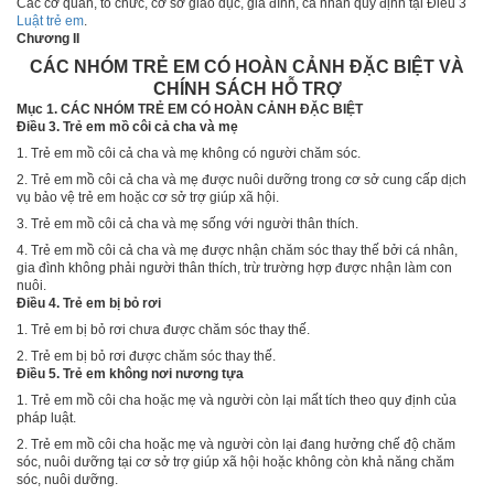
Các cơ quan, tổ chức, cơ sở giáo dục, gia đình, cá nhân quy định tại
Điều 3
Luật trẻ em
.
Chương II
CÁC NHÓM TRẺ EM CÓ HOÀN CẢNH ĐẶC BIỆT VÀ
CHÍNH SÁCH HỖ TRỢ
Mục 1. CÁC NHÓM TRẺ EM CÓ HOÀN CẢNH ĐẶC BIỆT
Điều 3. Trẻ em mồ côi cả cha và mẹ
1. Trẻ em mồ côi cả cha và mẹ không có người chăm sóc.
2. Trẻ em mồ côi cả cha và mẹ được nuôi dưỡng trong cơ sở cung cấp dịch
vụ bảo vệ trẻ em hoặc cơ sở trợ giúp xã hội.
3. Trẻ em mồ côi cả cha và mẹ sống với người thân thích.
4. Trẻ em mồ côi cả cha và mẹ được nhận chăm sóc thay thế bởi cá nhân,
gia đình không phải người thân thích, trừ trường hợp được nhận làm con
nuôi.
Điều 4. Trẻ em bị bỏ rơi
1. Trẻ em bị bỏ rơi chưa được chăm sóc thay thế.
2. Trẻ em bị bỏ rơi được chăm sóc thay thế.
Điều 5. Trẻ em không nơi nương tựa
1. Trẻ em mồ côi cha hoặc mẹ và người còn lại mất tích theo quy định của
pháp luật.
2. Trẻ em mồ côi cha h
o
ặc mẹ và người còn lại đang hưởng chế độ chăm
sóc, nuôi dưỡng tại cơ sở trợ giúp xã hội hoặc không còn khả năng chăm
sóc, nuôi dưỡng.