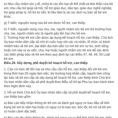
e) Nhu cầu chăm sóc y tế, chữa trị các tổn hại về thể chất và tinh thần của trẻ
em; nhu cầu trợ giúp xã hội, hỗ trợ giáo dục, đào tạo, giáo dục nghề nghiệp,
trợ giúp pháp lý, hỗ trợ tư vấn, trị liệu tâm lý và các dịch vụ bảo vệ trẻ em
khác;
g) Ý kiến, nguyện vọng của trẻ em được hỗ trợ, can thiệp;
h) Ý kiến, nguyện vọng của cha, mẹ, người chăm sóc trẻ em trừ trường hợp
cha, mẹ, người chăm sóc là người gây tổn hại cho trẻ em.
2. Trường hợp trẻ em cần được áp dụng kế hoạch hỗ trợ, can thiệp, Chủ tịch
Ủy ban nhân dân cấp xã chủ trì cuộc họp với các cá nhân, tổ chức có trách
nhiệm bảo vệ trẻ em, đại diện địa bàn dân cư nơi trẻ em cư trú, sinh sống
hoặc nơi xảy ra vụ việc, cha, mẹ hoặc người chăm sóc trẻ em để xác định
các biện pháp bảo vệ trẻ em theo quy định tại các
Điều 47, 48, 49, 50 Luật
trẻ em.
Điều 28. Xây dựng, phê duyệt kế hoạch hỗ trợ, can thiệp
1. Căn cứ mức độ tổn hại và nhu cầu cần hỗ trợ, can thiệp đối với trẻ em,
trong thời hạn 05 ngày làm việc, trừ trường hợp khẩn cấp, người làm công
tác bảo vệ trẻ em cấp xã xây dựng kế hoạch hỗ trợ, can thiệp trình Chủ tịch
Ủy ban nhân dân cấp xã phê duyệt theo M
ẫ
u số 04 tại Phụ lục ban hành kèm
theo Nghị định này.
2. Hồ sơ trình Chủ tịch Ủy ban nhân dân cấp xã phê duyệt kế hoạch hỗ trợ,
can thiệp bao gồm:
a) Báo cáo tiếp nhận thông tin trẻ em và đánh giá nguy cơ ban đầu về tình
trạng trẻ em bị xâm hại hoặc có nguy cơ bị bạo lực, bóc lột, bỏ rơi và trẻ em
có hoàn cảnh đặc biệt;
b) Báo cáo thu thập thông tin, đánh giá nguy cơ cụ thể tình hình trẻ em, biên