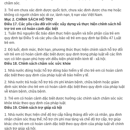
chăm sóc.
3. Trẻ em chưa xác định được quốc tịch, chưa xác định được cha mẹ hoặc
không có người chăm sóc di cư, lánh nạn, tị nạn vào Việt Nam.
Mục 2. CHÍNH SÁCH HỖ TRỢ
Điều 17. Các yêu cầu đối với việc xây dựng và thực hiện chính sách hỗ
trợ trẻ em có hoàn cảnh đặc biệt
1. Tuân thủ nguyên tắc bảo đảm thực hiện quyền và bổn phận của trẻ em
quy định tại
Điều 5 và các yêu cầu bảo vệ trẻ em quy định tại
Điều 47 Luật
trẻ em.
2. Độ tuổi, định mức, thời hạn, phương thức thực hiện chính sách hỗ trợ đối
với trẻ em có hoàn cảnh đặc biệt được quy định trong pháp luật về các lĩnh
vực có liên quan phù hợp với điều kiện phát triển kinh tế - xã hội.
Điều 18. Chính sách chăm sóc sức khỏe
1. Nhà nước đóng hoặc hỗ trợ đóng bảo hiểm y tế cho trẻ em có hoàn cảnh
đặc biệt theo quy định của pháp luật về bảo hiểm y tế.
2. Nhà nước trả hoặc hỗ trợ trả chi phí khám bệnh, chữa bệnh hoặc giám
định sức khỏe cho trẻ em có hoàn cảnh đặc biệt theo quy định của pháp luật
về khám bệnh, chữa bệnh.
3. Trẻ em có hoàn cảnh đặc biệt được hưởng các chính sách chăm sóc sức
khỏe khác theo quy định của pháp luật.
Điều 19. Chính sách trợ giúp xã hội
1. Nhà nước thực hiện chế độ trợ cấp hằng tháng đối với cá nhân, gia đình
nhận chăm sóc thay thế; hỗ trợ chi phí mai táng và chế độ trợ cấp, trợ giúp
khác cho trẻ em có hoàn cảnh đặc biệt theo quy định của pháp luật về chính
sách trợ giúp xã hội.