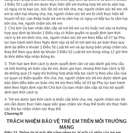
2 Điều 50 Luật trẻ em được thực hiện đối với trường hợp trẻ em bị xâm hại,
có nguy cơ bị bạo lực, bóc lột, bỏ rơi bởi cha, mẹ, người chăm sóc trẻ em; trẻ
em bị xâm hại nhưng cha, mẹ, người chăm sóc trẻ em từ ch
ố
i thực hiện kế
hoạch hỗ trợ, can thiệp hoặc trẻ em bị xâm hại có nguy cơ tiếp tục bị xâm hại
bởi cha, mẹ, người chăm sóc trẻ em.
2.
Chủ tịch Ủy ban nhân dân cấp xã nơi trẻ em cư trú hoặc nơi xảy ra trường
hợp quy định tại khoản 1 Điều này có thẩm quyền ra quyết định tạm thời
cách ly trẻ em khỏi cha, mẹ, người chăm sóc trẻ em theo M
ẫ
u số 07 tại Phụ
lục ban hành kèm theo Nghị định này và bố trí nơi tạm trú an toàn theo quy
định tại
điểm b khoản 2 Điều 50 Luật trẻ em và áp dụng biện pháp chăm sóc
thay thế theo quy định tại
khoản 3 Điều 52 Luật trẻ em trong vòng 12 giờ tính
từ thời điểm tiếp nhận thông tin.
3.
Thời hạn tạm thời cách ly được quyết định căn cứ vào đánh giá nhu cầu
và môi trường an toàn của trẻ em, được gia hạn, nhưng thời hạn cách ly tối
đa không quá 15 ngày trừ trường hợp phải tiếp tục cách ly theo yêu cầu của
cơ quan có thẩm quyền. Khi cha, mẹ, người chăm sóc trẻ em được đánh giá
bảo đảm điều kiện an toàn cho trẻ em theo M
ẫ
u số 03 tại Phụ lục ban hành
kèm theo Nghị định này thì Chủ tịch Ủy ban nhân dân cấp xã hủy bỏ quyết
định tạm thời cách ly.
4.
Trẻ em được tạm thời cách ly khẩn cấp khỏi cha, mẹ, người chăm sóc trẻ
em cần được thực hiện ngay việc giao chăm sóc thay thế trước khi thực hiện
các thủ tục nhận chăm sóc thay thế.
Chương IV
TRÁCH NHIỆM BẢO VỆ TRẺ EM TRÊN MÔI TRƯỜNG
MẠNG
Điều 33. Thông tin bí mật đời sống riêng tư, bí mật cá nhân của trẻ em