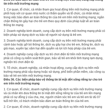
tin trên môi trường mạng
1.
Cơ quan, tổ chức, cá nhân tham gia hoạt động trên môi trường mạng phải
phối hợp với cơ quan nhà nước có thẩm quyền và tổ chức, cá nhân khác
trong việc bảo đảm an toàn thông tin của trẻ em trên môi trường mạng; ngăn
chặn thông tin gây hại cho trẻ em theo quy định của pháp luật về an toàn
thông tin mạng.
2.
Doanh nghiệp kinh doanh, cung cấp dịch vụ trên môi trường mạng phải có
biện pháp sử dụng dịch vụ bảo vệ người sử dụng là trẻ em.
3.
Doanh nghiệp kinh doanh, cung cấp dịch vụ trên môi trường mạng phải
cảnh báo hoặc gỡ bỏ thông tin, dịch vụ gây hại cho trẻ em, thông tin, dịch vụ
giả mạo, xuyên tạc xâm hại đến quyền và lợi ích hợp pháp của trẻ em.
4.
Doanh nghiệp cung cấp dịch vụ trò chơi điện tử trên môi trường mạng
phải có công cụ kiểm soát thời gian, bảo vệ trẻ em khỏi tình trạng lạm dụng,
nghiện trò chơi điện tử.
5.
Tổ chức, doanh nghiệp, cá nhân hoạt động, cung cấp dịch vụ trên môi
trường mạng phải xây dựng hoặc sử dụng, phổ bi
ế
n phần mềm, các công cụ
bảo vệ trẻ em trên môi trường mạng.
Điều 36. Các biện pháp bảo vệ thông tin bí mật đời sống riêng tư cho trẻ
em trên môi trường mạng
1.
Cơ quan, tổ chức, doanh nghiệp cung cấp dịch vụ trên môi trường mạng
và cá nhân khi đưa thông tin bí mật đời sống riêng tư của trẻ em lên mạng
phải có sự đồng ý của cha, mẹ, người chăm sóc trẻ em và trẻ em từ đủ 07
tuổi trở lên; có trách nhiệm bảo đảm an toàn thông tin của trẻ em.
2.
Cơ quan, tổ chức, doanh nghiệp cung cấp dịch vụ trên môi trường mạng