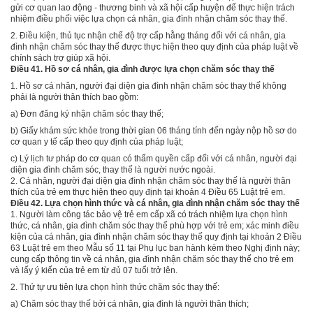
gửi cơ quan lao động - thương binh và xã hội cấp huyện để thực hiện trách
nhiệm điều phối việc lựa chọn cá nhân, gia đình nhận chăm sóc thay thế.
2.
Điều kiện, thủ tục nhận chế độ trợ cấp hằng tháng đối với cá nhân, gia
đình nhận chăm sóc thay thế được thực hiện theo quy định của pháp luật về
chính sách trợ giúp xã hội.
Điều 41. Hồ sơ cá nhân, gia đình được lựa chọn chăm sóc thay thế
1.
Hồ sơ cá nhân, người đại diện gia đình nhận chăm sóc thay thế không
phải là người thân thích bao gồm:
a)
Đơn đăng ký nhận chăm sóc thay thế;
b)
Giấy khám sức khỏe trong thời gian 06 tháng tính đến ngày nộp hồ sơ do
cơ quan y tế cấp theo quy định của pháp luật;
c)
Lý lịch tư pháp do cơ quan có thẩm quyền cấp đối với cá nhân, người đại
diện gia đình chăm sóc, thay thế là người nước ngoài.
2.
Cá nhân, người đại diện gia đình nhận chăm sóc thay thế là người thân
thích của trẻ em thực hiện theo quy định tại
khoản 4 Điều 65 Luật trẻ em.
Điều 42. Lựa chọn hình thức và cá nhân, gia đình nhận chăm sóc thay thế
1.
Người làm công tác bảo vệ trẻ em cấp xã có trách nhiệm lựa chọn hình
thức, cá nhân, gia đình chăm sóc thay thế phù hợp với trẻ em; xác minh điều
kiện của cá nhân, gia đình nhận chăm sóc thay thế quy định tại
khoản 2 Điều
63 Luật trẻ em theo M
ẫ
u số 11 tại Phụ lục ban hành kèm theo Nghị định này;
cung cấp thông tin về cá nhân, gia đình nhận chăm sóc thay thế cho trẻ em
và lấy ý kiến của trẻ em từ đủ 07 tuổi trở lên.
2.
Thứ tự ưu tiên lựa chọn hình thức chăm sóc thay thế:
a)
Chăm sóc thay thế bởi cá nhân, gia đình là người thân thích;