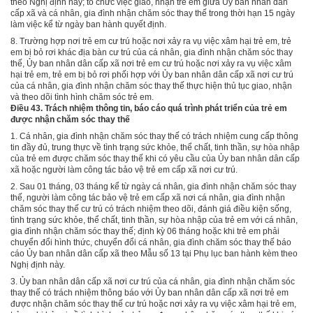
theo Nghị định này; tổ chức việc giao, nhận trẻ em giữa Ủy ban nhân dân
cấp xã và cá nhân, gia đ
ì
nh nhận chăm sóc thay th
ế
trong thời hạn 15 ngày
làm việc kể từ ngày ban hành quyết định.
8.
Trường hợp nơi trẻ em cư trú hoặc nơi xảy ra vụ việc xâm hại trẻ em, trẻ
em bị bỏ rơi khác địa bàn cư trú của cá nhân, gia đình nhận chăm sóc thay
thế, Ủy ban nhân dân cấp xã n
ơ
i trẻ em cư trú hoặc nơi xảy ra vụ việc xâm
hại trẻ em, trẻ em bị bỏ rơi phối hợp với Ủy ban nhân dân cấp xã nơi cư trú
của cá nhân, gia đình nhận chăm sóc thay thế thực hiện thủ tục giao, nhận
và theo dõi tình hình chăm sóc trẻ em.
Điều 43. Trách nhiệm thông tin, báo cáo quá trình phát triển của trẻ em
được nhận chăm sóc thay thế
1.
Cá nhân, gia đình nhận chăm sóc thay th
ế
có trách nhiệm cung cấp thông
tin đầy đủ, trung thực về tình trạng sức khỏe, thể chất, tinh thần, sự hòa nhập
của trẻ em được chăm sóc thay thế khi có yêu cầu của Ủy ban nhân dân cấp
xã hoặc người làm công tác bảo vệ trẻ em cấp xã nơi cư trú.
2.
Sau 01 tháng, 03 tháng kể từ ngày cá nhân, gia đình nhận chăm sóc thay
thế, người làm công tác bảo vệ trẻ em cấp xã nơi cá nhân, gia đình nhận
chăm sóc thay thế cư trú có trách nhiệm theo dõi, đánh giá điều kiện sống,
tình trạng sức khỏe, thể chất, tinh thần, sự hòa nhập của trẻ em với cá nhân,
gia đình nhận chăm sóc thay thế; định kỳ 06 tháng hoặc khi trẻ em phải
chuyển đổi hình thức, chuyển đổi cá nhân, gia đình chăm sóc thay thế báo
cáo Ủy ban nhân dân cấp xã theo M
ẫ
u số 13 tại Phụ lục ban hành kèm theo
Nghị định này.
3.
Ủy ban nhân dân cấp xã nơi cư trú của cá nhân, gia đình nhận chăm sóc
thay thế có trách nhiệm thông báo với Ủy ban nhân dân cấp xã nơi trẻ
e
m
được nhận chăm sóc thay thế cư trú hoặc nơi xảy ra vụ việc xâm hại trẻ em,