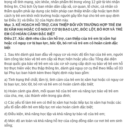
trọng về tính mạng, sức khỏe, nhân phẩm thì trong vòng 12 giờ từ khi nhận
thông tin, Chủ tịch Ủy ban nhân dân cấp xã, cơ quan, tổ chức, cá nhân có
thẩm quyền phải áp dụng các biện pháp can thiệp khẩn cấp hoặc tạm thời
cách ly trẻ em khỏi môi trường hoặc người gây tổn hại cho trẻ em quy định
tại Điều 31 và Điều 32 của Nghị định này.
Mục 3. KẾ HOẠCH HỖ TRỢ, CAN THIỆP ĐỐI VỚI TRƯỜNG HỢP TRẺ EM
BỊ XÂM HẠI HOẶC CÓ NGUY CƠ BỊ BẠO LỰC, BÓC LỘT, BỎ RƠI VÀ TRẺ
EM CÓ HOÀN CẢNH ĐẶC BIỆT
Điều 27. Xác định nhu cầu cần hỗ trợ, can thiệp của trẻ em bị xâm hại
hoặc có nguy cơ bị bạo lực, bóc lột, bỏ rơi và trẻ em có hoàn cảnh đặc
biệt
1. Sau khi đánh giá ban đầu về nguy cơ và mức độ tổn hại của trẻ em, người
làm công tác bảo vệ trẻ em cấp xã thực hiện hoặc yêu cầu Tổng đài điện
thoại quốc gia bảo vệ trẻ em và các cơ sở cung cấp dịch vụ bảo vệ trẻ em hỗ
trợ thực hiện việc thu thập thông tin, đánh giá nguy cơ cụ thể theo M
ẫ
u số 03
tại Phụ lục ban hành kèm theo Nghị định này bao gồm:
a) Tình trạng thể chất, tâm lý, tình cảm của trẻ em bị xâm hại hoặc có nguy cơ
bị bạo lực, bóc lột, bỏ rơi và trẻ em có hoàn cảnh đặc biệt;
b) Hoàn cảnh gia đình, mối quan hệ của trẻ em và năng lực bảo vệ trẻ em
của cha, mẹ, các thành viên trong gia đình;
c) Các yếu tố làm trẻ em có thể bị xâm hại hoặc tiếp tục bị xâm hại hoặc các
yếu tố dẫn đến trẻ em tiếp tục rơi vào hoàn cảnh đặc biệt;
d) Điều kiện, khả năng học tập và khả năng tự bảo vệ của trẻ em;
đ) Mức độ an toàn và khả năng hỗ trợ của cộng đồng dân cư nơi trẻ em sinh
sống;