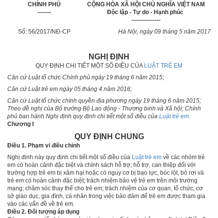
CHÍNH PHỦ
CỘNG HÒA XÃ HỘI CHỦ NGHĨA VIỆT NAM
-------
Độc lập - Tự do - Hạnh phúc
---------------
Số: 56/2017/NĐ-CP
Hà Nội
, ngày
09
tháng
5
năm
2017
NGHỊ ĐỊNH
QUY ĐỊNH CHI TIẾT MỘT SỐ ĐIỀU CỦA
LUẬT TRẺ EM
Căn cứ Luật tổ chức Chính phủ ngày 19 tháng 6 năm 2015;
Căn cứ Luật trẻ em ngày 05 tháng 4 năm 2016;
Căn cứ Luật tổ chức chính q
u
yền địa phương ngày 19 tháng 6 năm 2015;
Theo đề nghị của Bộ trưởng Bộ Lao động - Thương binh và Xã hội; Chính
phủ ban hành Nghị định quy định chi tiết một số điều của
Luật trẻ em
.
Chương I
QUY ĐỊNH CHUNG
Điều 1. Phạm vi điều chỉnh
Nghị định này quy định chi tiết một số điều của
Luật trẻ em
v
ề
các nhóm trẻ
em có hoàn cảnh đặc biệt và chính sách hỗ trợ; hỗ trợ, can thiệp đối với
trường hợp trẻ em bị xâm hại hoặc có nguy cơ bị bạo lực, bóc lột, bỏ rơi và
trẻ em có hoàn cảnh đặc biệt; trách nhiệm bảo vệ trẻ em trên môi trường
mạng; chăm sóc thay thế cho trẻ em; trách nhiệm của cơ quan, tổ chức, cơ
sở giáo dục, gia đình, cá nhân trong việc bảo đảm để trẻ em được tham gia
vào các vấn đề về trẻ em.
Điều 2. Đối tượng áp dụng